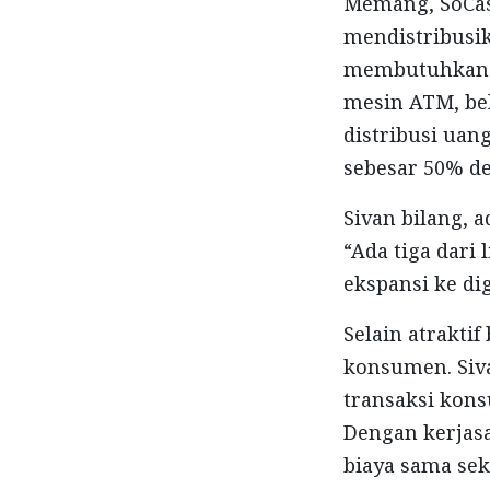
Memang, SoCas
mendistribusi
membutuhkan bi
mesin ATM, bel
distribusi ua
sebesar 50% 
Sivan bilang, 
“Ada tiga dari
ekspansi ke dig
Selain atrakti
konsumen. Siva
transaksi kons
Dengan kerjas
biaya sama seka