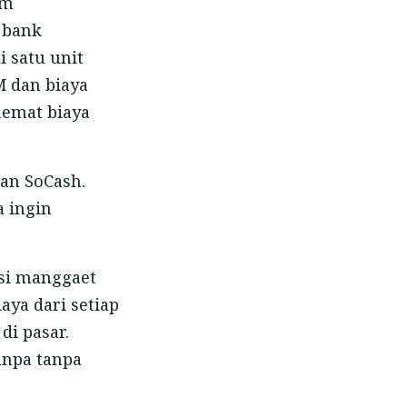
am
 bank
 satu unit
M dan biaya
hemat biaya
gan SoCash.
a ingin
nsi manggaet
ya dari setiap
di pasar.
anpa tanpa