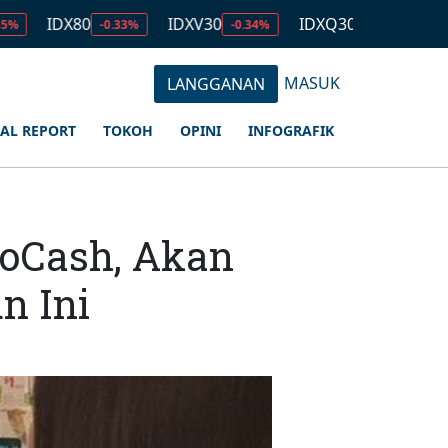
DX80
IDXV30
IDXQ30
EMAS
-0.33%
-0.34%
-0.53%
2.67
MASUK
LANGGANAN
IAL REPORT
TOKOH
OPINI
INFOGRAFIK
SoCash, Akan
n Ini