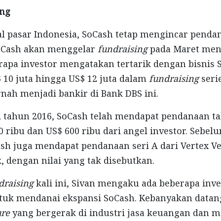
ing
l pasar Indonesia, SoCash tetap mengincar pendan
SoCash akan menggelar
fundraising
pada Maret mend
pa investor mengatakan tertarik dengan bisnis 
 10 juta hingga US$ 12 juta dalam
fundraising
serie
rnah menjadi bankir di Bank DBS ini.
di tahun 2016, SoCash telah mendapat pendanaan t
0 ribu dan US$ 600 ribu dari angel investor. Sebel
h juga mendapat pendanaan seri A dari Vertex Ve
 dengan nilai yang tak disebutkan.
draising
kali ini, Sivan mengaku ada beberapa inv
tuk mendanai ekspansi SoCash. Kebanyakan datan
ure
yang bergerak di industri jasa keuangan dan m