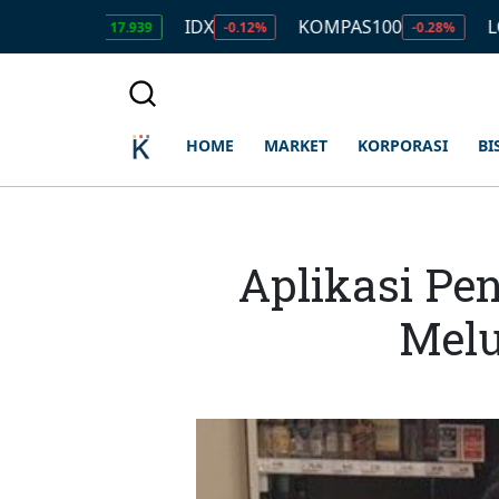
IDR
IDX
KOMPAS100
LQ45
17.939
-0.12%
-0.28%
-0.
HOME
MARKET
KORPORASI
BI
Aplikasi Pe
Melu