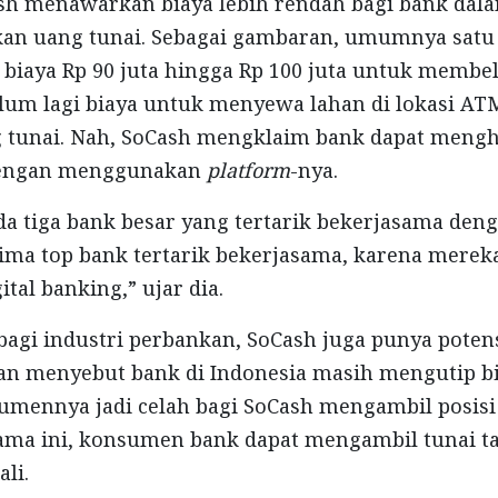
h menawarkan biaya lebih rendah bagi bank dal
kan uang tunai. Sebagai gambaran, umumnya satu
aya Rp 90 juta hingga Rp 100 juta untuk membeli
um lagi biaya untuk menyewa lahan di lokasi AT
ng tunai. Nah, SoCash mengklaim bank dapat meng
dengan menggunakan
platform
-nya.
ada tiga bank besar yang tertarik bekerjasama den
 lima top bank tertarik bekerjasama, karena merek
ital banking,” ujar dia.
f bagi industri perbankan, SoCash juga punya pote
n menyebut bank di Indonesia masih mengutip bia
umennya jadi celah bagi SoCash mengambil posisi 
ama ini, konsumen bank dapat mengambil tunai t
li.