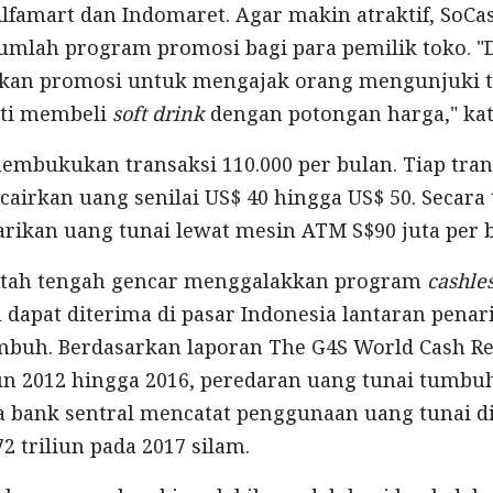
Alfamart dan Indomaret. Agar makin atraktif, SoCa
mlah program promosi bagi para pemilik toko. "
an promosi untuk mengajak orang mengunjuki to
rti membeli
soft drink
dengan potongan harga," kat
embukukan transaksi 110.000 per bulan. Tiap tran
irkan uang senilai US$ 40 hingga US$ 50. Secara t
rikan uang tunai lewat mesin ATM S$90 juta per 
tah tengah gencar menggalakkan program
cashles
 dapat diterima di pasar Indonesia lantaran penar
buh. Berdasarkan laporan The G4S World Cash Re
n 2012 hingga 2016, peredaran uang tunai tumbuh
 bank sentral mencatat penggunaan uang tunai di
2 triliun pada 2017 silam.