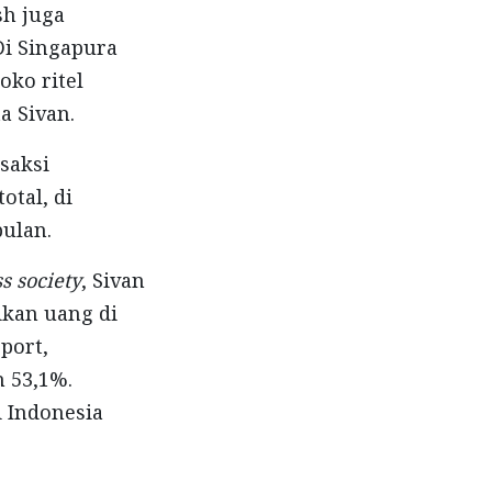
sh juga
Di Singapura
ko ritel
a Sivan.
saksi
otal, di
bulan.
s society
, Sivan
ikan uang di
port,
 53,1%.
 Indonesia