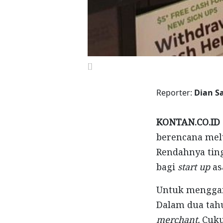
[]
Reporter:
Dian Sa
KONTAN.CO.ID 
berencana mel
Rendahnya ting
bagi
start up
as
Untuk menggara
Dalam dua tahu
merchant.
Cuku