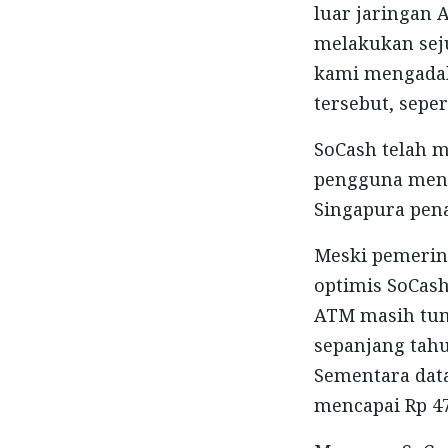
luar jaringan 
melakukan seju
kami mengadak
tersebut, sepe
SoCash telah m
pengguna menca
Singapura pena
Meski pemerin
optimis SoCash
ATM masih tum
sepanjang tahu
Sementara data
mencapai Rp 47