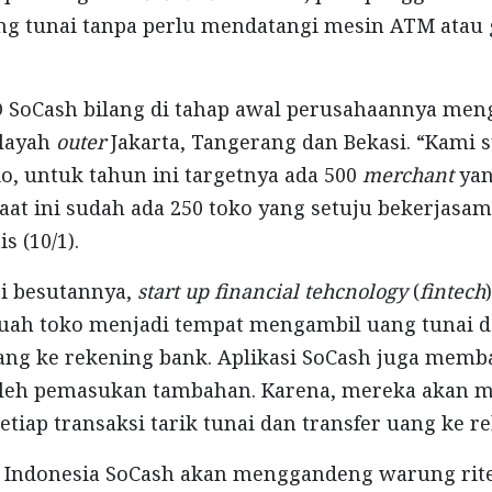
g tunai tanpa perlu mendatangi mesin ATM atau 
O SoCash bilang di tahap awal perusahaannya meng
layah
outer
Jakarta, Tangerang dan Bekasi. “Kami 
o, untuk tahun ini targetnya ada 500
merchant
ya
aat ini sudah ada 250 toko yang setuju bekerjasama
s (10/1).
si besutannya,
start up
financial tehcnology
(
fintech
ah toko menjadi tempat mengambil uang tunai 
ang ke rekening bank. Aplikasi SoCash juga memb
eh pemasukan tambahan. Karena, mereka akan 
etiap transaksi tarik tunai dan transfer uang ke r
 Indonesia SoCash akan menggandeng warung ritel 