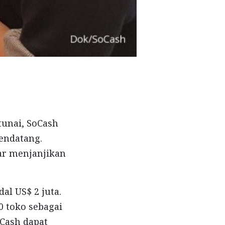
tunai, SoCash
endatang.
sar menjanjikan
l US$ 2 juta.
 toko sebagai
oCash dapat