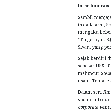
Incar fundrais
Sambil menjaja
tak ada aral, 
mengaku bebera
“Targetnya US$
Sivan, yang pe
Sejak berdiri 
sebesar US$ 40
meluncur SoCas
usaha Temasek,
Dalam seri
fun
sudah antri un
corporate vent