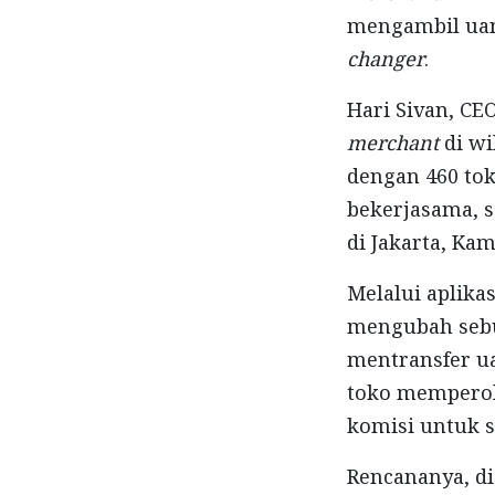
mengambil uan
changer
.
Hari Sivan, CE
merchant
di wi
dengan 460 tok
bekerjasama, s
di Jakarta, Kami
Melalui aplika
mengubah sebu
mentransfer u
toko memperol
komisi untuk s
Rencananya, di