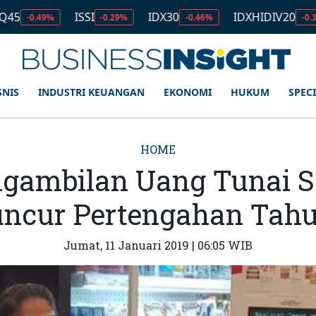
ISSI
IDX30
IDXHIDIV20
I
49%
-0.29%
-0.46%
-0.35%
SNIS
INDUSTRI KEUANGAN
EKONOMI
HUKUM
SPEC
HOME
ngambilan Uang Tunai 
ncur Pertengahan Tahu
Jumat, 11 Januari 2019 | 06:05 WIB