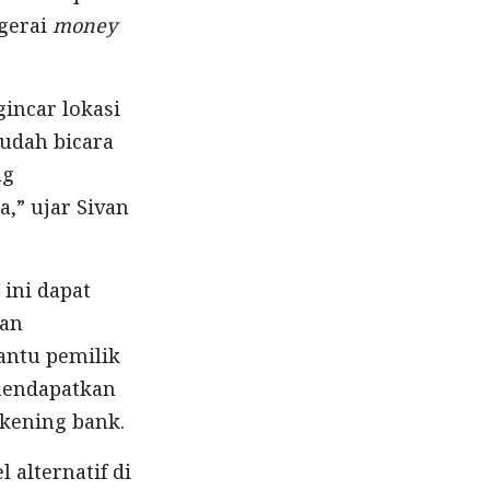
gerai
money
incar lokasi
sudah bicara
ng
,” ujar Sivan
) ini dapat
dan
antu pemilik
mendapatkan
ekening bank.
alternatif di