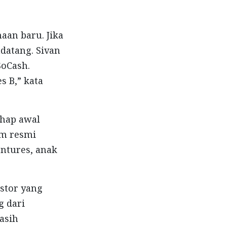
aan baru. Jika
atang. Sivan
SoCash.
s B,” kata
ahap awal
um resmi
ntures, anak
estor yang
g dari
asih