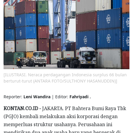
[ILUSTRASI. Neraca perdagangan Indonesia surplus 66 bulan
berturut-turut (ANTARA FOTO/SULTHONY HASANUDDIN)]
Reporter:
Leni Wandira
| Editor:
Fahriyadi .
KONTAN.CO.ID -
JAKARTA. PT Bahtera Bumi Raya Tbk
(PGJO) kembali melakukan aksi korporasi dengan
memperluas struktur usahanya. Perusahaan ini
mendirikan dua anak usaha baru yang bergerak di