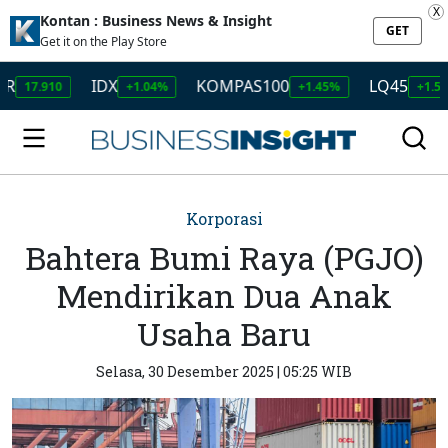
X
Kontan : Business News & Insight
GET
Get it on the Play Store
IDX
KOMPAS100
LQ45
.910
+1.04%
+1.45%
+1.50%
Korporasi
Bahtera Bumi Raya (PGJO)
Mendirikan Dua Anak
Usaha Baru
Selasa, 30 Desember 2025 | 05:25 WIB