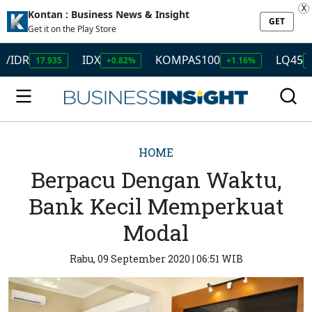
X
Kontan : Business News & Insight
GET
Get it on the Play Store
R
IDX
KOMPAS100
LQ45
17.935
+0.82%
+1.16%
+1.27
HOME
Berpacu Dengan Waktu,
Bank Kecil Memperkuat
Modal
Rabu, 09 September 2020 | 06:51 WIB