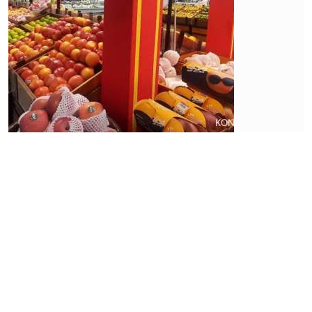
Ekonomi
Pekerja
Bergeser
ke
Sektor
Informal