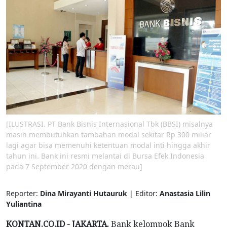
[ILUSTRASI. PT Bank Bisnis Internasional Tbk (BBSI) misalnya
masih membutuhkan tambahan modal sekitar Rp 300 miliar
lagi agar bisa memenuhi ketentuan modal inti hingga akhir
tahun ini. Bank ini resmi melantai di Bursa Efek Indonesia
pada 7 September 2020 dengan merau]
Reporter:
Dina Mirayanti Hutauruk
| Editor:
Anastasia Lilin
Yuliantina
KONTAN.CO.ID -
JAKARTA.
Bank kelompok Bank