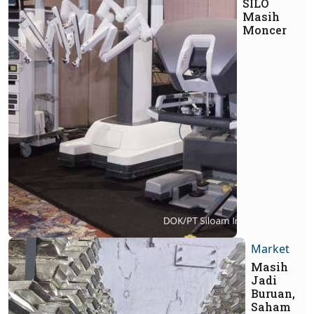
SILO
Masih
Moncer
Market
Masih
Jadi
Buruan,
Saham