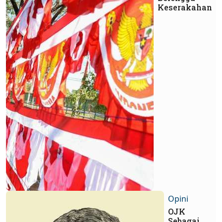
Keserakahan
Opini
OJK
Sebagai