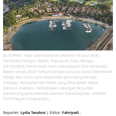
[ILUSTRASI. Foto udara Kawasan Ekonomi Khusus (KEK)
Pariwisata Nongsa, Batam, Kepulauan Riau, Minggu
(20/10/2024). Pemerintah resmi menetapkan KEK Pariwisata
Batam seluas 24,07 hektare dengan rencana bisnis Retirement
Village dan Clinic serta akomodasi penunjang berupa
Cottages, Bungalow dan Motel yang diharapkan dapat
menarik investasi, menciptakan lapangan kerja dan
mendorong pertumbuhan ekonomi berkelanjutan. ANTARA
FOTO/Teguh Prihatna/Spt.]
Reporter:
Lydia Tesaloni
| Editor:
Fahriyadi .