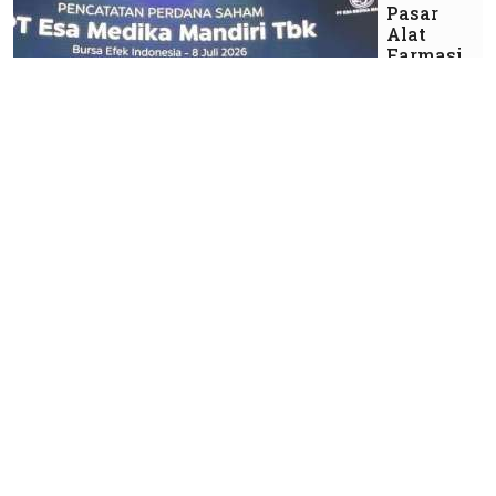
Pasar
Alat
Farmasi
PT Esa
Medika
Mandiri
Tbk
(EMMI)