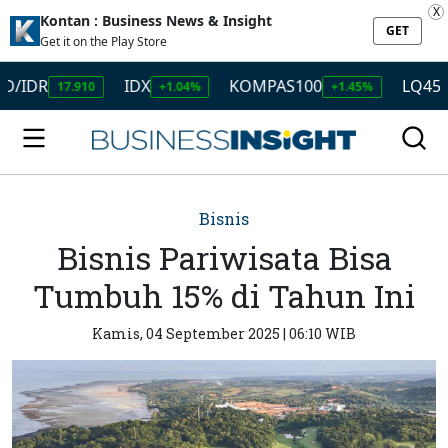
X
Kontan : Business News & Insight
GET
Get it on the Play Store
DR
IDX
KOMPAS100
LQ45
17.910
+1.04%
+1.45%
+1.50
Bisnis
Bisnis Pariwisata Bisa
Tumbuh 15% di Tahun Ini
Kamis, 04 September 2025 | 06:10 WIB