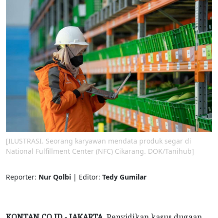
[ILUSTRASI. Seorang karyawan mendata produk segar di
National Fulfillment Center (NFC) Cikarang. DOK/Tanihub]
Reporter:
Nur Qolbi
| Editor:
Tedy Gumilar
KONTAN.CO.ID - JAKARTA.
Penyidikan kasus dugaan