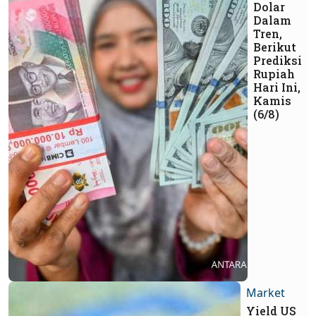
Dolar
Dalam
Tren,
Berikut
Prediksi
Rupiah
Hari Ini,
Kamis
(6/8)
Market
Yield US