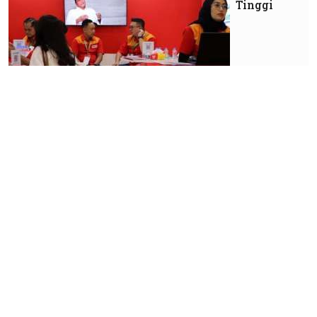
Tinggi
Market
Permintaan
Masih
Lesu, Laba
Emiten
Properti
Layu