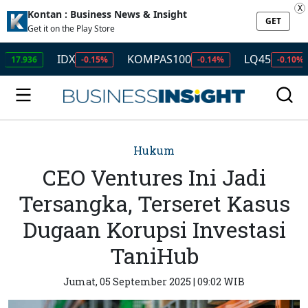
X
Kontan : Business News & Insight
GET
Get it on the Play Store
IDX
KOMPAS100
LQ45
ISS
6
-0.15%
-0.14%
-0.10%
Hukum
CEO Ventures Ini Jadi
Tersangka, Terseret Kasus
Dugaan Korupsi Investasi
TaniHub
Jumat, 05 September 2025 | 09:02 WIB