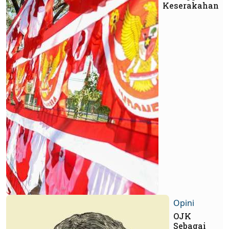
Keserakahan
Opini
OJK
Sebagai