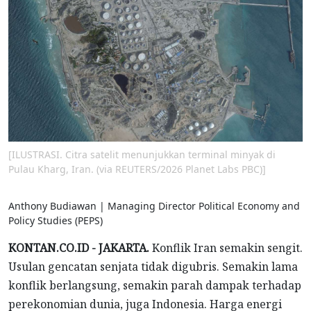
[ILUSTRASI. Citra satelit menunjukkan terminal minyak di
Pulau Kharg, Iran. (via REUTERS/2026 Planet Labs PBC)]
Anthony Budiawan | Managing Director Political Economy and
Policy Studies (PEPS)
KONTAN.CO.ID - JAKARTA.
Konflik Iran semakin sengit.
Usulan gencatan senjata tidak digubris. Semakin lama
konflik berlangsung, semakin parah dampak terhadap
perekonomian dunia, juga Indonesia. Harga energi