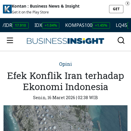
X
Kontan : Business News & Insight
GET
Get it on the Play Store
R
IDX
KOMPAS100
LQ45
17.910
+1.04%
+1.45%
+1.50
Opini
Efek Konflik Iran terhadap
Ekonomi Indonesia
Senin, 16 Maret 2026 | 02:38 WIB