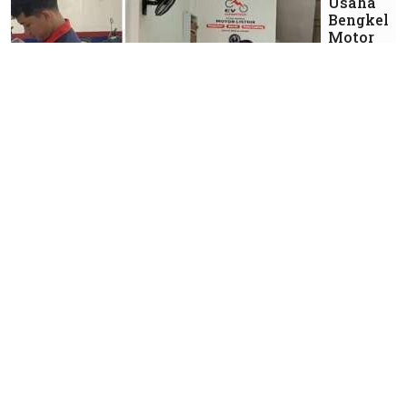
Usaha
Bengkel
Motor
Listrik
Industri
keuangan
Bisa, Yuk
Menata
Jalan
Menuju