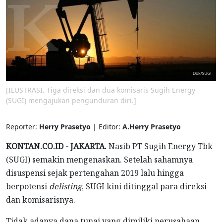
[ILUSTRASI. Tiga direksi dan dua komisaris Sugih Energy
(SUGI) mengajukan pengunduran diri.]
Reporter:
Herry Prasetyo
| Editor:
A.Herry Prasetyo
KONTAN.CO.ID - JAKARTA.
Nasib PT Sugih Energy Tbk
(SUGI) semakin mengenaskan. Setelah sahamnya
disuspensi sejak pertengahan 2019 lalu hingga
berpotensi
delisting
, SUGI kini ditinggal para direksi
dan komisarisnya.
Tidak adanya dana tunai yang dimiliki perusahaan