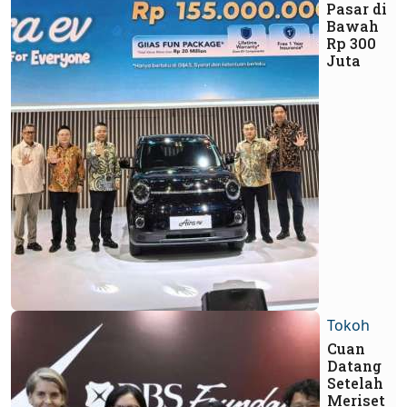
Pasar di
Bawah
Rp 300
Juta
Tokoh
Cuan
Datang
Setelah
Meriset