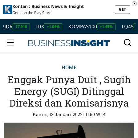
X
Kontan : Business News & Insight
GET
Get it on the Play Store
IDX
KOMPAS100
LQ45
17.910
+1.04%
+1.45%
+1.50%
HOME
Enggak Punya Duit , Sugih
Energy (SUGI) Ditinggal
Direksi dan Komisarisnya
Kamis, 13 Januari 2022 | 11:50 WIB