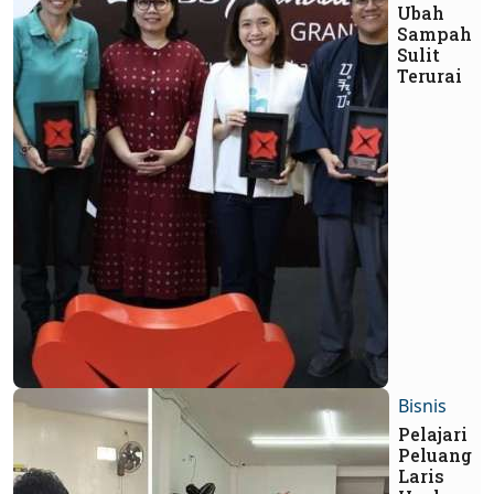
Ubah
Sampah
Sulit
Terurai
Bisnis
Pelajari
Peluang
Laris