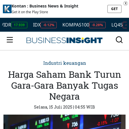
X
Kontan : Business News & Insight
GET
Get it on the Play Store
IDX
KOMPAS100
LQ45
17.939
-0.12%
-0.28%
-0.49%
Industri keuangan
Harga Saham Bank Turun
Gara-Gara Banyak Tugas
Negara
Selasa, 15 Juli 2025 | 04:55 WIB