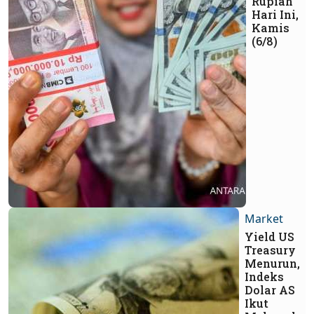
Rupiah
Hari Ini,
Kamis
(6/8)
Market
Yield US
Treasury
Menurun,
Indeks
Dolar AS
Ikut