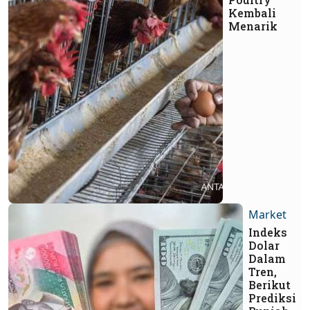
Kembali
Menarik
Market
Indeks
Dolar
Dalam
Tren,
Berikut
Prediksi