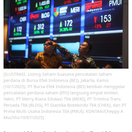
[ILUSTRASI. Listing Saham-Suasana pencatatan saham
perdana di Bursa Efek Indonesia (BEI), Jakarta, Kamis
(10/7/2025). PT Bursa Efek Indonesia (BEI) kembali menggelar
pencatatan perdana saham (IPO) langsung empat emiten.
Yakni, PT Merry Riana Edukasi Tbk (MERI), PT Trimitra Trans
Persada Tbk (BLOG), PT Diastika Biotekindo Tbk (CHEK), dan PT
Prima Multi Usaha Indonesia Tbk (PMUI). KONTAN/Cheppy A
Muchlis/10/07/2025]