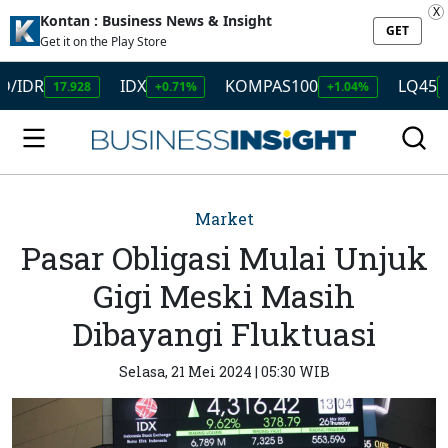
X
Kontan : Business News & Insight
GET
Get it on the Play Store
IDX
KOMPAS100
LQ45
17.928
+0.71%
+1.04%
+1.11%
Market
Pasar Obligasi Mulai Unjuk
Gigi Meski Masih
Dibayangi Fluktuasi
Selasa, 21 Mei 2024 | 05:30 WIB