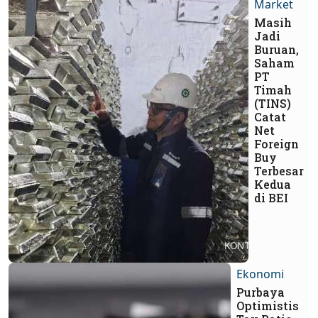
Market
Masih
Jadi
Buruan,
Saham
PT
Timah
(TINS)
Catat
Net
Foreign
Buy
Terbesar
Kedua
di BEI
Ekonomi
Purbaya
Optimistis