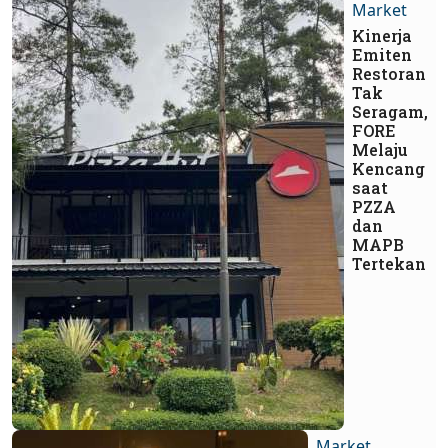
Market
Kinerja
Emiten
Restoran
Tak
Seragam,
FORE
Melaju
Kencang
saat
PZZA
dan
MAPB
Tertekan
Market