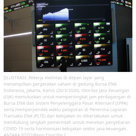
[ILUSTRASI. Pekerja melintas di depan layar yang
menampilkan pergerakan saham di gedung Bursa Efek
Indonesia, Jakarta, Kamis (26/3/2020). Otoritas Jasa Keuangan
(OJK) memutuskan untuk mempersingkat jam perdagangan di
Bursa Efek dan Sistem Penyelenggara Pasar Alternarif (SPPA)
serta memperpendek waktu pelaporan di Penerima Laporan
Transaksi Efek (PLTE) dan kebijakan ini diberlakukan untuk
mendukung langkah pemerintah untuk menekan penyebaran
COVID-19 serta harmonisasi kebijakan sektor jasa keuangan.
ANTARA FOTO/Reno Esnir/hp.]