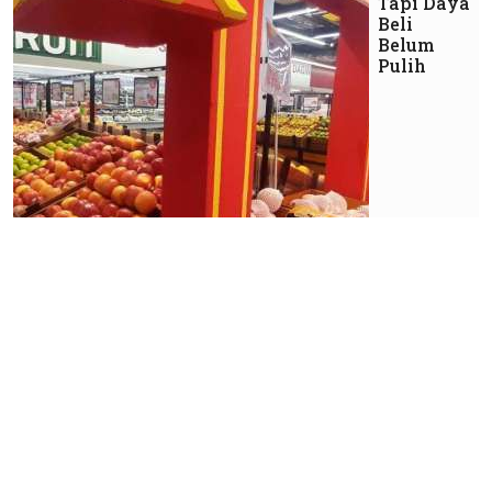
Tapi Daya
Beli
Belum
Pulih
Ekonomi
Pekerja
Bergeser
ke
Sektor
Informal