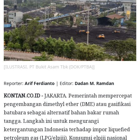
[ILUSTRASI. PT Bukit Asam Tbk (DOK/PTBA)]
Reporter:
Arif Ferdianto
| Editor:
Dadan M. Ramdan
KONTAN.CO.ID -
JAKARTA. Pemerintah mempercepat
pengembangan dimethyl ether (DME) atau gasifikasi
batubara sebagai alternatif bahan bakar rumah
tangga. Langkah ini untuk mengurangi
ketergantungan Indonesia terhadap impor liquefied
petroleum gas (LPG/elpiji). Konsumsi elpiji nasional