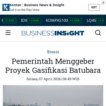
X
Kontan : Business News & Insight
GET
Get it on the Play Store
IDX
KOMPAS100
LQ45
7.910
+1.04%
+1.45%
+1.50%
Bisnis
Pemerintah Menggeber
Proyek Gasifikasi Batubara
Selasa, 07 April 2026 | 06:49 WIB