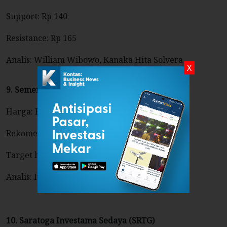
Support: Rp 140
Resistance: Rp 165
Analis: William Wibowo, Kanaka Hita Solvera
X
9. Semen Indonesia (SMGR)
Harga: Rp 7.225
Rekomendasi: buy on weakness
Target harga: Rp 8.200
Analis: Ivan Rosanova, Binaartha Sekuritas
10. Saratoga Investama Sedaya (SRTG)