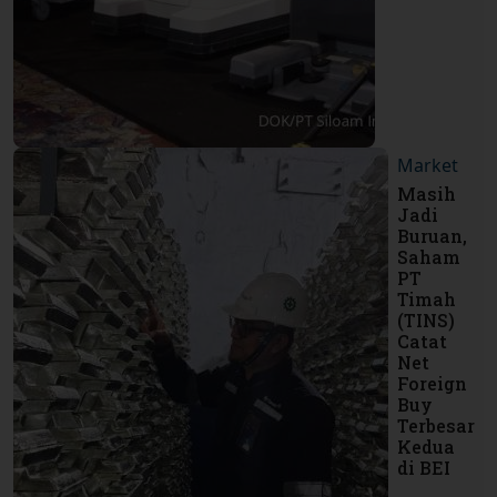
Market
Masih
Jadi
Buruan,
Saham
PT
Timah
(TINS)
Catat
Net
Foreign
Buy
Terbesar
Kedua
di BEI