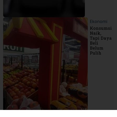
Ekonomi
Konsumsi
Naik,
Tapi Daya
Beli
Belum
Pulih