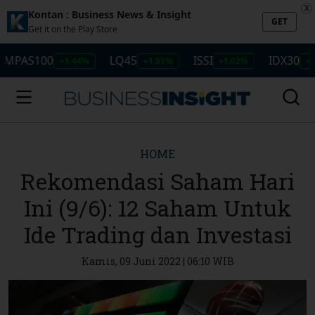
X
Kontan : Business News & Insight
GET
Get it on the Play Store
0
LQ45
ISSI
IDX30
I
+1.44%
+1.51%
+1.02%
+1.47%
HOME
Rekomendasi Saham Hari
Ini (9/6): 12 Saham Untuk
Ide Trading dan Investasi
Kamis, 09 Juni 2022 | 06:10 WIB