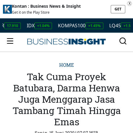
X
Kontan : Business News & Insight
GET
Get it on the Play Store
IDX
KOMPAS100
LQ45
.910
+1.04%
+1.45%
+1.50%
HOME
Tak Cuma Proyek
Batubara, Darma Henwa
Juga Menggarap Jasa
Tambang Timah Hingga
Emas
Senin, 15 Juni 2020 | 07:07 WIB