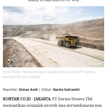
[ILUSTRASI. Pertambangan batubara batu bara PT Darma
Henwa Tbk atau DEWA]
Reporter:
Dimas Andi
| Editor:
Narita Indrastiti
KONTAN.CO.ID - JAKARTA.
PT Darma Henwa Tbk
memastikan sejumlah proyek jasa pertambangan non