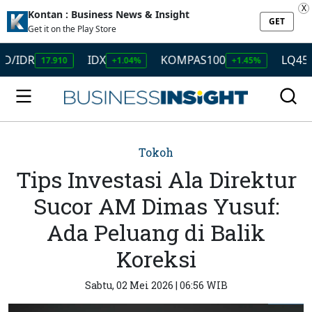
X
Kontan : Business News & Insight
GET
Get it on the Play Store
DR
IDX
KOMPAS100
LQ45
17.910
+1.04%
+1.45%
+1.5
Tokoh
Tips Investasi Ala Direktur
Sucor AM Dimas Yusuf:
Ada Peluang di Balik
Koreksi
Sabtu, 02 Mei 2026 | 06:56 WIB