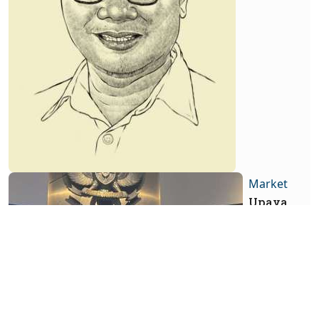
Market
Upaya
Penetrasi
Pasar
Alat
Farmasi
PT Esa
Medika
Mandiri
Tbk