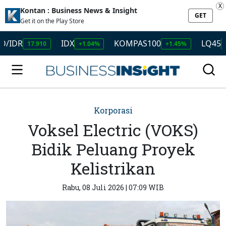
X
Kontan : Business News & Insight
GET
Get it on the Play Store
R
IDX
KOMPAS100
LQ45
17.910
+1.04%
+1.45%
+1.50%
Korporasi
Voksel Electric (VOKS)
Bidik Peluang Proyek
Kelistrikan
Rabu, 08 Juli 2026 | 07:09 WIB