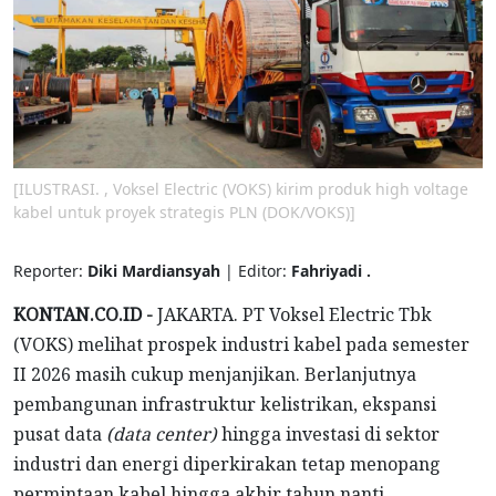
[ILUSTRASI. , Voksel Electric (VOKS) kirim produk high voltage
kabel untuk proyek strategis PLN (DOK/VOKS)]
Reporter:
Diki Mardiansyah
| Editor:
Fahriyadi .
KONTAN.CO.ID -
JAKARTA. PT Voksel Electric Tbk
(VOKS) melihat prospek industri kabel pada semester
II 2026 masih cukup menjanjikan. Berlanjutnya
pembangunan infrastruktur kelistrikan, ekspansi
pusat data
(data center)
hingga investasi di sektor
industri dan energi diperkirakan tetap menopang
permintaan kabel hingga akhir tahun nanti.