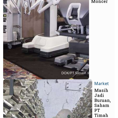
Moncer
Market
Masih
Jadi
Buruan,
Saham
PT
Timah