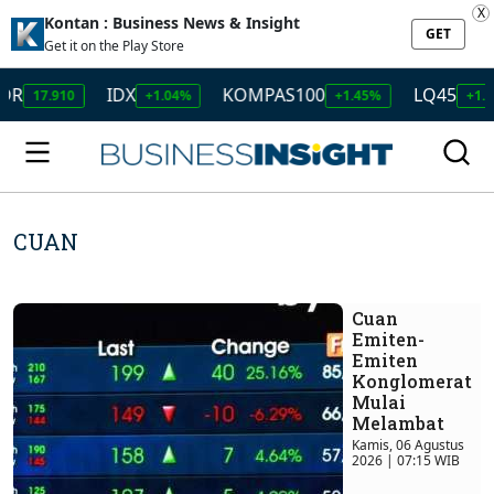
X
Kontan : Business News & Insight
GET
Get it on the Play Store
IDX
KOMPAS100
LQ45
ISSI
+1.04%
+1.45%
+1.50%
CUAN
Cuan
Emiten-
Emiten
Konglomerat
Mulai
Melambat
Kamis, 06 Agustus
2026 | 07:15 WIB