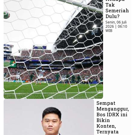
Tak
Semeriah
Dulu?
Senin, 06 Juli
2026 | 06:10
WIB
Sempat
Menganggur,
Bos IDRX ini
Bikin
Konten,
Ternyata