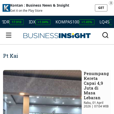
X
Kontan : Business News & Insight
GET
Get it on the Play Store
IDX
KOMPAS100
LQ45
7.910
+1.04%
+1.45%
+1.50%
Pt Kai
Penumpang
Kereta
Capai 4,9
Juta di
Masa
Lebaran
Rabu, 01 April
2026 | 07:04 WIB