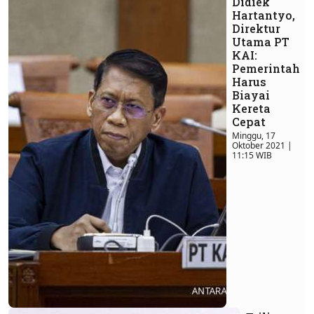
Didiek
Hartantyo,
Direktur
Utama PT
KAI:
Pemerintah
Harus
Biayai
Kereta
Cepat
Minggu, 17
Oktober 2021 |
11:15 WIB