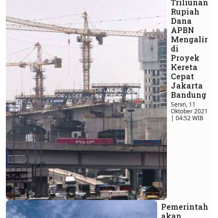
Triliunan
Rupiah
Dana
APBN
Mengalir
di
Proyek
Kereta
Cepat
Jakarta
Bandung
Senin, 11
Oktober 2021
| 04:52 WIB
Pemerintah
akan