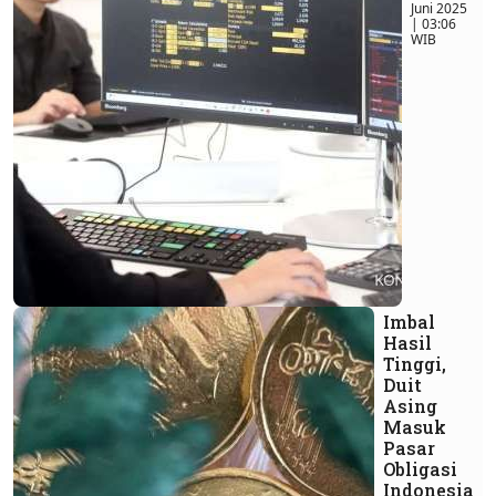
Juni 2025
| 03:06
WIB
Imbal
Hasil
Tinggi,
Duit
Asing
Masuk
Pasar
Obligasi
Indonesia