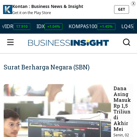
X
Kontan : Business News & Insight
GET
Get it on the Play Store
R
IDX
KOMPAS100
LQ45
17.910
+1.04%
+1.45%
+1.50
Surat Berharga Negara (SBN)
Dana
Asing
Masuk
Rp 1,5
Triliun
di
Akhir
Mei
Senin, 02