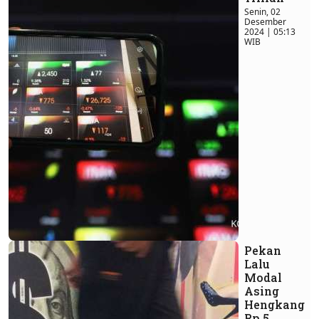
Senin, 02
Desember
2024 | 05:13
WIB
Pekan
Lalu
Modal
Asing
Hengkang
Rp 5