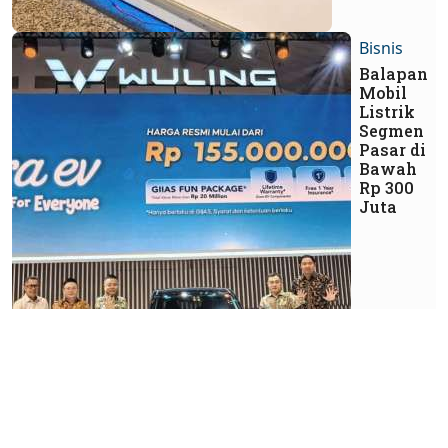
Bisnis
Balapan
Mobil
Listrik
Segmen
Pasar di
Bawah
Rp 300
Juta