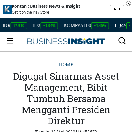
X
Kontan : Business News & Insight
GET
Get it on the Play Store
IDX
KOMPAS100
LQ45
17.910
+1.04%
+1.45%
+1.50%
HOME
Digugat Sinarmas Asset
Management, Bibit
Tumbuh Bersama
Mengganti Presiden
Direktur
Kamis, 28 Mei 2020 | 11:45 WIB