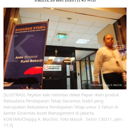
[ILUSTRASI. Pejalan kaki melintas dekat Papan iklan produk
Reksadana Pendapatan Tetap Danamas Stabil yang
merupakan Reksadana Pendapatan Tetap umur 3 Tahun di
kantor Sinarmas Asset Management di Jakarta.
KONTAN/Cheppy A. Muchlis. Foto Masuk : Senin 130211, Jam :
17.5]