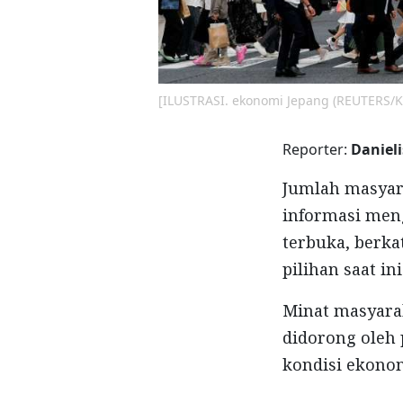
[ILUSTRASI. ekonomi Jepang (REUTERS/
Reporter:
Danieli
Jumlah masyara
informasi men
terbuka, berka
pilihan saat ini
Minat masyarak
didorong oleh 
kondisi ekonom