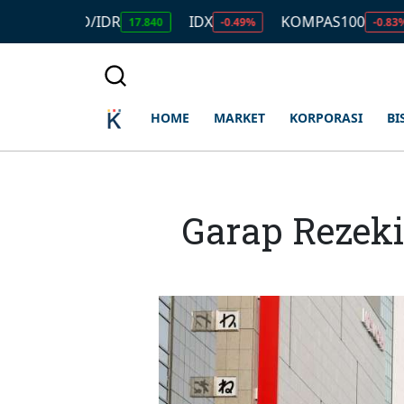
USD/IDR
IDX
KOMPAS100
LQ4
17.840
-0.49%
-0.83%
HOME
MARKET
KORPORASI
BI
Garap Rezeki