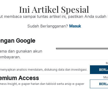
Ini Artikel Spesial
jut membaca sampai tuntas artikel ini, pastikan Anda sudah
Sudah Berlangganan?
Masuk
engan Google
ertama dan gunakan akun
embayaran.
M
BER
g menyajikan analisis mendalam, didukung data dan investigasi.
Premium Access
Mul
BER
ness Insight, e-paper harian dan tabloid serta arsip e-paper