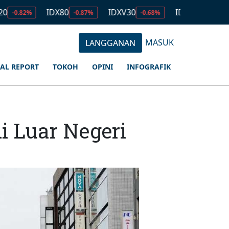
IDX80
IDXV30
IDXQ30
EMA
-0.87%
-0.68%
-0.93%
MASUK
LANGGANAN
IAL REPORT
TOKOH
OPINI
INFOGRAFIK
i Luar Negeri