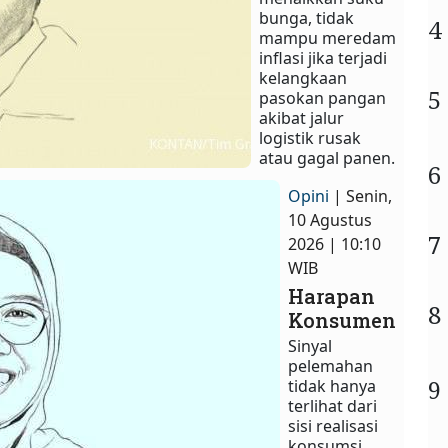
bunga, tidak
4
mampu meredam
inflasi jika terjadi
kelangkaan
5
pasokan pangan
akibat jalur
logistik rusak
atau gagal panen.
6
Opini
| Senin,
10 Agustus
7
2026 | 10:10
WIB
Harapan
8
Konsumen
Sinyal
pelemahan
9
tidak hanya
terlihat dari
sisi realisasi
konsumsi,