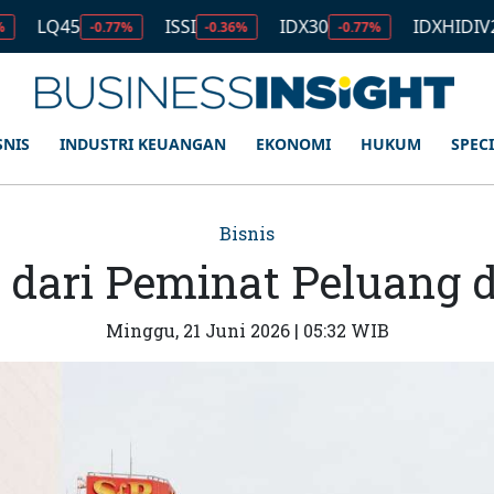
5
ISSI
IDX30
IDXHIDIV20
-0.77%
-0.36%
-0.77%
-0.82%
SNIS
INDUSTRI KEUANGAN
EKONOMI
HUKUM
SPEC
Bisnis
 dari Peminat Peluang d
Minggu, 21 Juni 2026 | 05:32 WIB