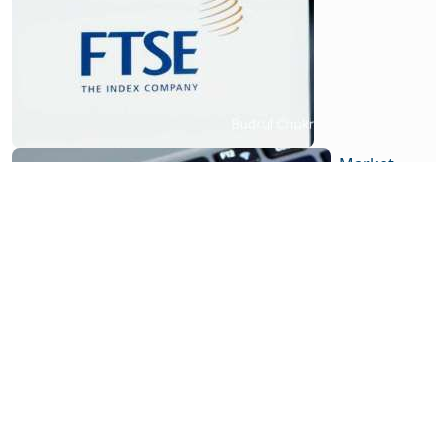
Market
MSCI
Umumkan
Hasil
Index
Review
Pada 13
Agustus
2026,
Penentuan
Nasib
CPIN dan
GOTO