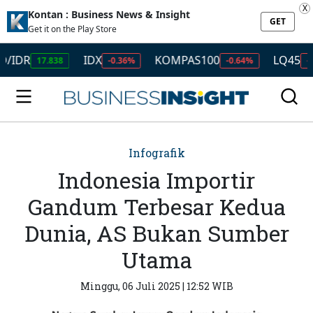
X
Kontan : Business News & Insight
GET
Get it on the Play Store
R
IDX
KOMPAS100
LQ45
17.838
-0.36%
-0.64%
-0.55%
Infografik
Indonesia Importir
Gandum Terbesar Kedua
Dunia, AS Bukan Sumber
Utama
Minggu, 06 Juli 2025 | 12:52 WIB