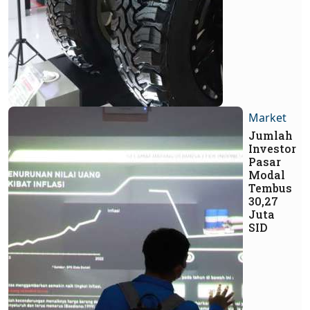
Market
Jumlah
Investor
Pasar
Modal
Tembus
30,27
Juta
SID