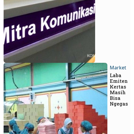
Market
Laba
Emiten
Kertas
Masih
Bisa
Ngegas