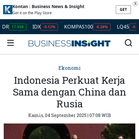
X
Kontan : Business News & Insight
GET
Get it on the Play Store
IDX
KOMPAS100
LQ45
I
.939
-0.12%
-0.28%
-0.49%
Ekonomi
Indonesia Perkuat Kerja
Sama dengan China dan
Rusia
Kamis, 04 September 2025 | 07:08 WIB