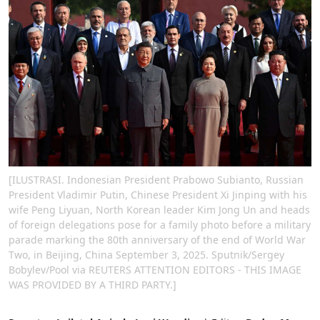
[ILUSTRASI. Indonesian President Prabowo Subianto, Russian
President Vladimir Putin, Chinese President Xi Jinping with his
wife Peng Liyuan, North Korean leader Kim Jong Un and heads
of foreign delegations pose for a family photo before a military
parade marking the 80th anniversary of the end of World War
Two, in Beijing, China September 3, 2025. Sputnik/Sergey
Bobylev/Pool via REUTERS ATTENTION EDITORS - THIS IMAGE
WAS PROVIDED BY A THIRD PARTY.]