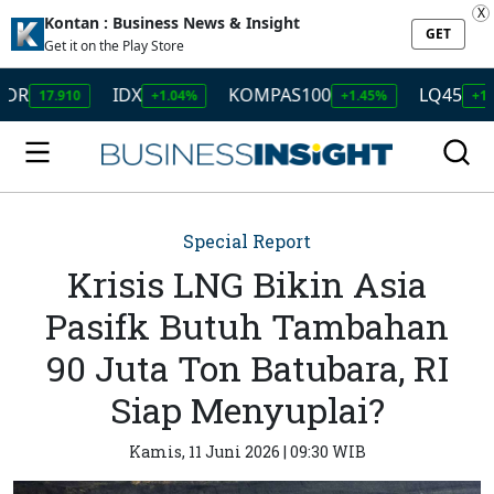
X
Kontan : Business News & Insight
GET
Get it on the Play Store
IDX
KOMPAS100
LQ45
17.910
+1.04%
+1.45%
+1.50%
Special Report
Krisis LNG Bikin Asia
Pasifk Butuh Tambahan
90 Juta Ton Batubara, RI
Siap Menyuplai?
Kamis, 11 Juni 2026 | 09:30 WIB