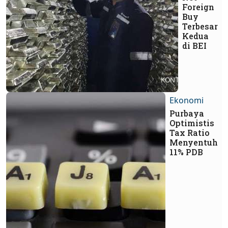
Foreign
Buy
Terbesar
Kedua
di BEI
Ekonomi
Purbaya
Optimistis
Tax Ratio
Menyentuh
11% PDB