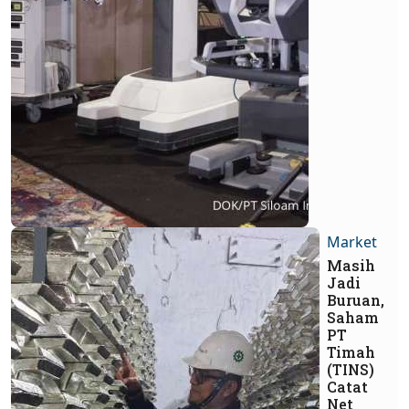
Market
Masih
Jadi
Buruan,
Saham
PT
Timah
(TINS)
Catat
Net