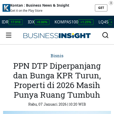
X
Kontan : Business News & Insight
GET
Get it on the Play Store
IDX
KOMPAS100
LQ45
17.910
+0.86%
+1.25%
+1.32%
Bisnis
PPN DTP Diperpanjang
dan Bunga KPR Turun,
Properti di 2026 Masih
Punya Ruang Tumbuh
Rabu, 07 Januari 2026 | 10:20 WIB