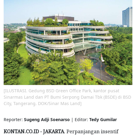
[ILUSTRASI. Gedung BSD Green Office Park, kantor pusat
Sinarmas Land dan PT Bumi Serpong Damai Tbk (BSDE) di BSD
City, Tangerang. DOK/Sinar Mas Land]
Reporter:
Sugeng Adji Soenarso
| Editor:
Tedy Gumilar
KONTAN.CO.ID - JAKARTA
. Perpanjangan insentif