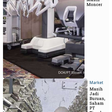
Moncer
Market
Masih
Jadi
Buruan,
Saham
PT