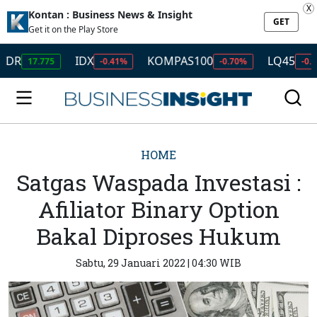
X
Kontan : Business News & Insight
GET
Get it on the Play Store
IDX
KOMPAS100
LQ45
7.775
-0.41%
-0.70%
-0.63%
HOME
Satgas Waspada Investasi :
Afiliator Binary Option
Bakal Diproses Hukum
Sabtu, 29 Januari 2022 | 04:30 WIB