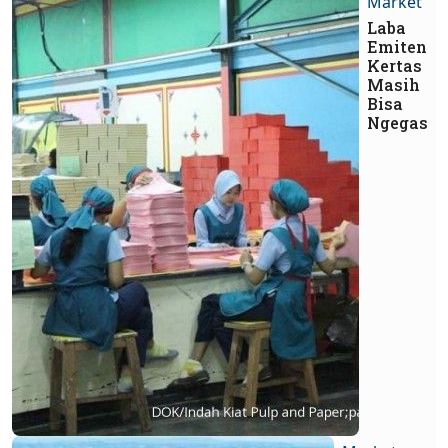
Market
Laba
Emiten
Kertas
Masih
Bisa
Ngegas