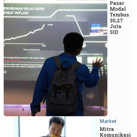
Pasar
Modal
Tembus
30,27
Juta
SID
Market
Mitra
Komunikasi