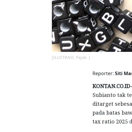
[ILUSTRASI. Pajak. ]
Reporter:
Siti M
KONTAN.CO.ID
Subianto tak t
ditarget sebes
pada batas baw
tax ratio 2025 