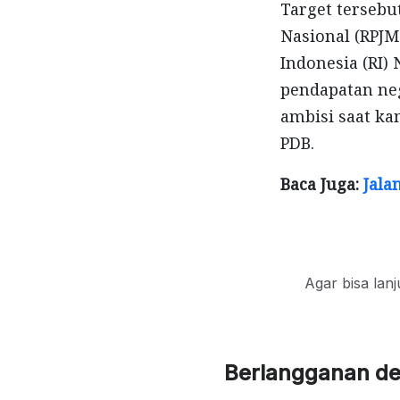
Target terseb
Nasional (RPJM
Indonesia (RI)
pendapatan neg
ambisi saat ka
PDB.
Baca Juga:
Jala
Agar bisa lan
Berlangganan d