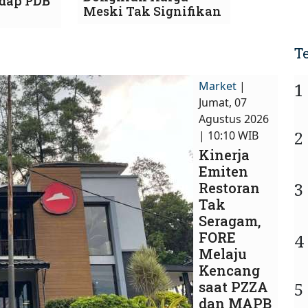
dap PDB
Meski Tak Signifikan
T
Market
|
1
Jumat, 07
Agustus 2026
2
| 10:10 WIB
Kinerja
Emiten
3
Restoran
Tak
Seragam,
FORE
4
Melaju
Kencang
saat PZZA
5
dan MAPB