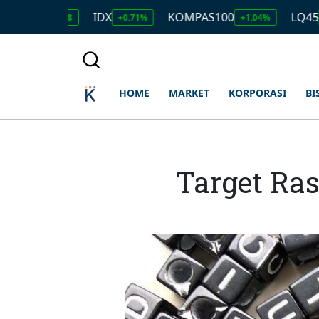
IDX
KOMPAS100
LQ45
17.928
+0.71%
+1.04%
+1.11%
HOME
MARKET
KORPORASI
BI
Target Ras