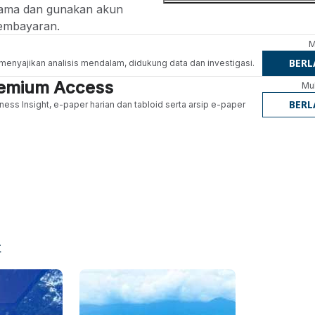
ertama dan gunakan akun
embayaran.
M
BER
g menyajikan analisis mendalam, didukung data dan investigasi.
Premium Access
Mul
BER
ness Insight, e-paper harian dan tabloid serta arsip e-paper
t