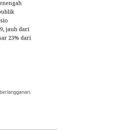
Menengah
publik
sio
, jauh dari
sar 23% dari
 berlangganan.