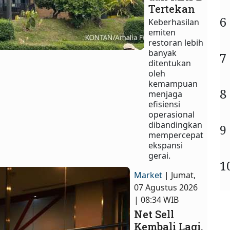
Tertekan
6
Keberhasilan
emiten
restoran lebih
banyak
7
ditentukan
oleh
kemampuan
8
menjaga
efisiensi
operasional
dibandingkan
9
mempercepat
ekspansi
gerai.
1
Market
| Jumat,
07 Agustus 2026
| 08:34 WIB
Net Sell
Kembali Lagi,