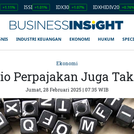
ISSI
IDX30
IDXHIDIV20
IDX
+1.01%
+1.07%
+0.76%
SNIS
INDUSTRI KEUANGAN
EKONOMI
HUKUM
SPEC
Ekonomi
io Perpajakan Juga Tak
Jumat, 28 Februari 2025 | 07:35 WIB