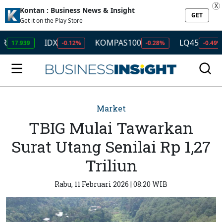
X
Kontan : Business News & Insight
GET
Get it on the Play Store
IDX
KOMPAS100
LQ45
I
.939
-0.12%
-0.28%
-0.49%
Market
TBIG Mulai Tawarkan
Surat Utang Senilai Rp 1,27
Triliun
Rabu, 11 Februari 2026 | 08:20 WIB