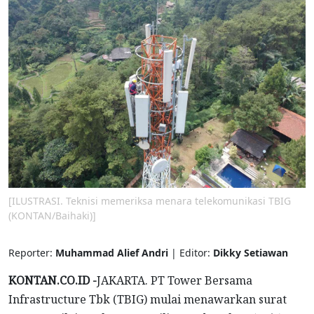
[ILUSTRASI. Teknisi memeriksa menara telekomunikasi TBIG
(KONTAN/Baihaki)]
Reporter:
Muhammad Alief Andri
| Editor:
Dikky Setiawan
KONTAN.CO.ID -
JAKARTA. PT Tower Bersama
Infrastructure Tbk (TBIG) mulai menawarkan surat