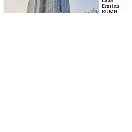
Laba
Emiten
BUMN
Korporasi
Ekspansi
Bisnis
Logistik
Tahan
Laba