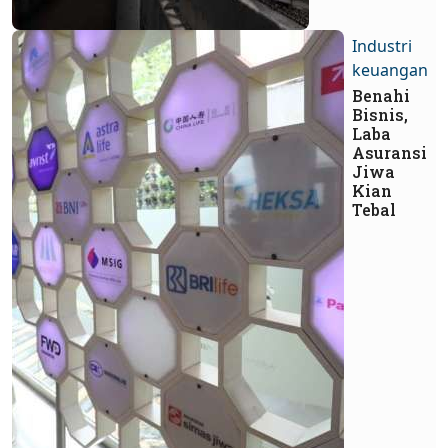
Industri
keuangan
Benahi
Bisnis,
Laba
Asuransi
Jiwa
Kian
Tebal