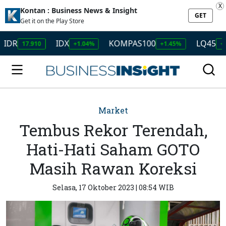
X
Kontan : Business News & Insight
GET
Get it on the Play Store
IDX
KOMPAS100
LQ45
17.910
+1.04%
+1.45%
+1.50%
Market
Tembus Rekor Terendah,
Hati-Hati Saham GOTO
Masih Rawan Koreksi
Selasa, 17 Oktober 2023 | 08:54 WIB