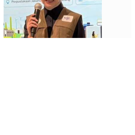
Ekonomi
Ekonomi
Jakarta
Tumbuh
Lebih
Moderat