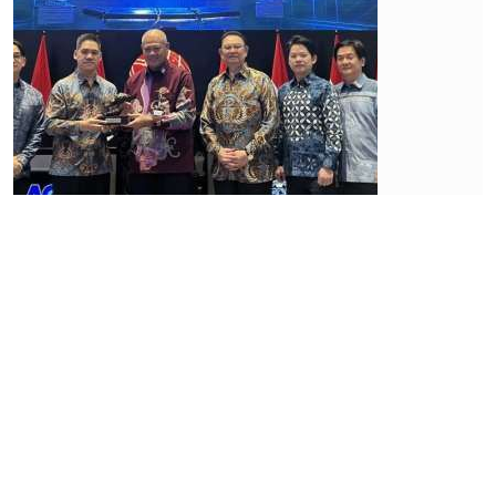
Industri
keuangan
Bank
Kecil
Buka
Peluang
Tambah
Lini
Bisnis