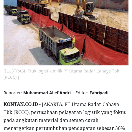
[ILUSTRASI. Truk logistik milik PT Utama Radar Cahaya Tbk
(RCCC).]
Reporter:
Muhammad Alief Andri
| Editor:
Fahriyadi .
KONTAN.CO.ID -
JAKARTA. PT Utama Radar Cahaya
Tbk (RCCC), perusahaan pelayaran logistik yang fokus
pada angkutan material dan semen curah,
menargetkan pertumbuhan pendapatan sebesar 30%