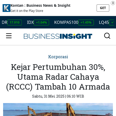
X
Kontan : Business News & Insight
GET
Get it on the Play Store
IDX
KOMPAS100
LQ45
17.910
+1.04%
+1.45%
+1.50%
Korporasi
Kejar Pertumbuhan 30%,
Utama Radar Cahaya
(RCCC) Tambah 10 Armada
Sabtu, 31 Mei 2025 | 06:10 WIB