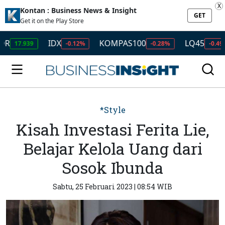
X
Kontan : Business News & Insight
GET
Get it on the Play Store
IDX
KOMPAS100
LQ45
I
.939
-0.12%
-0.28%
-0.49%
*Style
Kisah Investasi Ferita Lie,
Belajar Kelola Uang dari
Sosok Ibunda
Sabtu, 25 Februari 2023 | 08:54 WIB