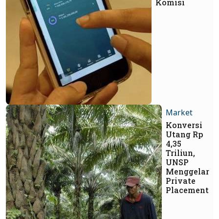
Komisi
Market
Konversi
Utang Rp
4,35
Triliun,
UNSP
Menggelar
Private
Placement