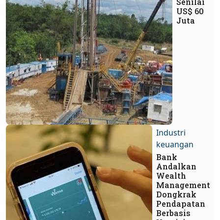
Senilai
US$ 60
Juta
Industri
keuangan
Bank
Andalkan
Wealth
Management
Dongkrak
Pendapatan
Berbasis