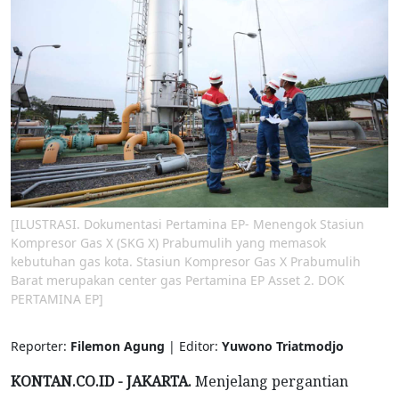
[ILUSTRASI. Dokumentasi Pertamina EP- Menengok Stasiun
Kompresor Gas X (SKG X) Prabumulih yang memasok
kebutuhan gas kota. Stasiun Kompresor Gas X Prabumulih
Barat merupakan center gas Pertamina EP Asset 2. DOK
PERTAMINA EP]
Reporter:
Filemon Agung
| Editor:
Yuwono Triatmodjo
KONTAN.CO.ID - JAKARTA.
Menjelang pergantian