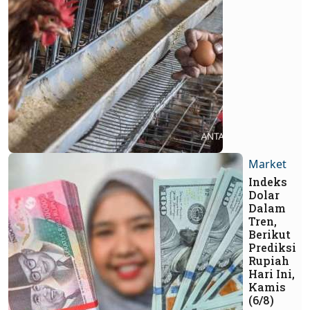
Market
Indeks
Dolar
Dalam
Tren,
Berikut
Prediksi
Rupiah
Hari Ini,
Kamis
(6/8)