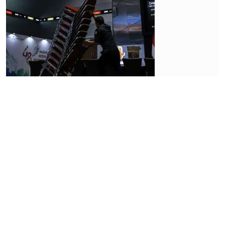
Market
Penjualan
Sarang
Burung
Walet
Topang
Pertumbuhan
Laba Abadi
Lestari
(RLCO)