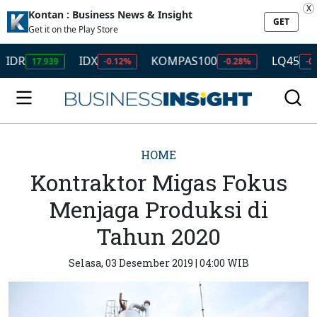
X
Kontan : Business News & Insight
GET
Get it on the Play Store
IDX
KOMPAS100
LQ45
17.939
-0.12%
-0.28%
-0.49%
HOME
Kontraktor Migas Fokus
Menjaga Produksi di
Tahun 2020
Selasa, 03 Desember 2019 | 04:00 WIB