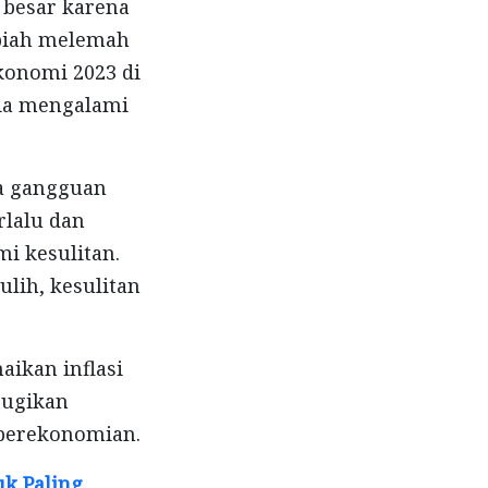
 besar karena
rupiah melemah
konomi 2023 di
sia mengalami
na gangguan
rlalu dan
i kesulitan.
ulih, kesulitan
aikan inflasi
erugikan
 perekonomian.
k Paling