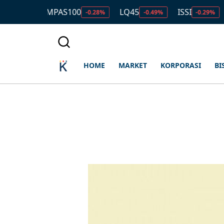
KOMPAS100
LQ45
ISSI
IDX3
-0.28%
-0.49%
-0.29%
HOME
MARKET
KORPORASI
BI