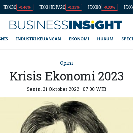
0
IDXHIDIV20
IDX80
IDXV30
-0.46%
-0.35%
-0.33%
-0.
SNIS
INDUSTRI KEUANGAN
EKONOMI
HUKUM
SPEC
Opini
Krisis Ekonomi 2023
Senin, 31 Oktober 2022 | 07:00 WIB