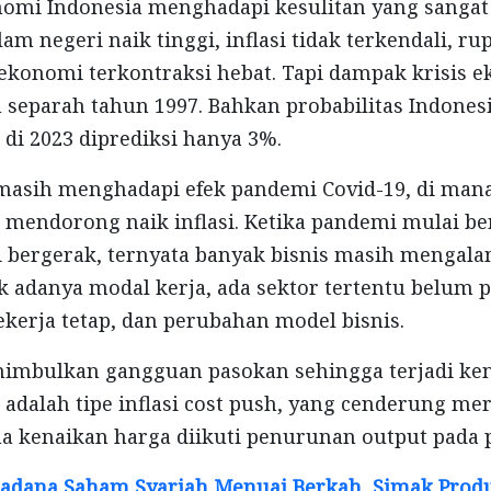
nomi Indonesia menghadapi kesulitan yang sangat
am negeri naik tinggi, inflasi tidak terkendali, 
 ekonomi terkontraksi hebat. Tapi dampak krisis e
n separah tahun 1997. Bahkan probabilitas Indone
 di 2023 diprediksi hanya 3%.
a masih menghadapi efek pandemi Covid-19, di ma
 mendorong naik inflasi. Ketika pandemi mulai be
bergerak, ternyata banyak bisnis masih mengalam
ak adanya modal kerja, ada sektor tertentu belum p
erja tetap, dan perubahan model bisnis.
nimbulkan gangguan pasokan sehingga terjadi ken
ni adalah tipe inflasi cost push, yang cenderung m
a kenaikan harga diikuti penurunan output pada
adana Saham Syariah Menuai Berkah, Simak Produ