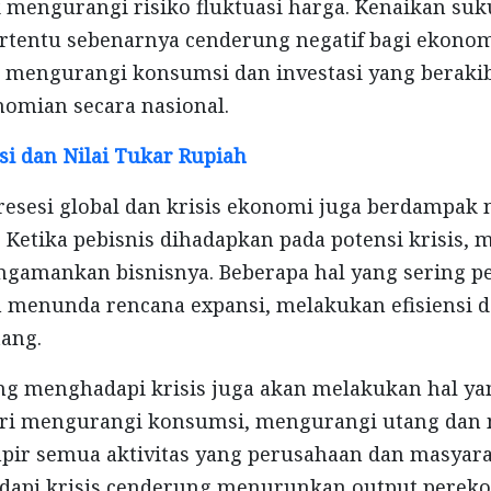
 mengurangi risiko fluktuasi harga. Kenaikan su
ertentu sebenarnya cenderung negatif bagi ekono
a mengurangi konsumsi dan investasi yang beraki
omian secara nasional.
asi dan Nilai Tukar Rupiah
esesi global dan krisis ekonomi juga berdampak n
Ketika pebisnis dihadapkan pada potensi krisis, 
gamankan bisnisnya. Beberapa hal yang sering p
 menunda rencana expansi, melakukan efisiensi 
ang.
ng menghadapi krisis juga akan melakukan hal y
ari mengurangi konsumsi, mengurangi utang dan
pir semua aktivitas yang perusahaan dan masyar
dapi krisis cenderung menurunkan output pereko