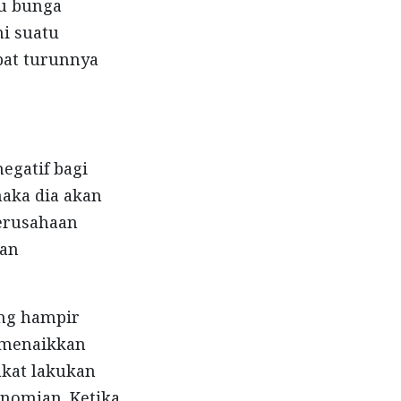
ku bunga
mi suatu
bat turunnya
egatif bagi
maka dia akan
erusahaan
dan
ang hampir
 menaikkan
akat lakukan
nomian. Ketika