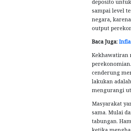
deposito untuk
sampai level t
negara, karen
output perekon
Baca Juga:
Infl
Kekhawatiran r
perekonomian. 
cenderung men
lakukan adalah
mengurangi ut
Masyarakat ya
sama. Mulai d
tabungan. Ham
ketika mengha