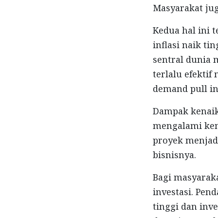
Masyarakat ju
Kedua hal ini 
inflasi naik t
sentral dunia
terlalu efekti
demand pull in
Dampak kenaik
mengalami ken
proyek menjadi
bisnisnya.
Bagi masyarak
investasi. Pe
tinggi dan inv