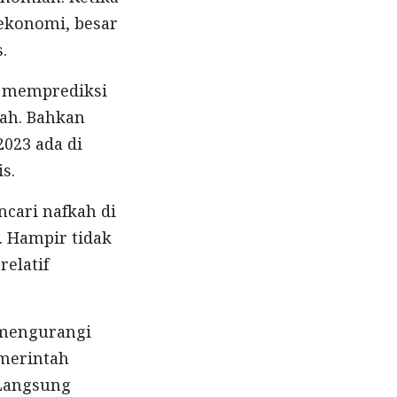
 ekonomi, besar
.
l memprediksi
dah. Bahkan
023 ada di
s.
cari nafkah di
. Hampir tidak
relatif
h mengurangi
emerintah
Langsung