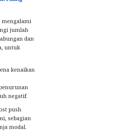
ak mengalami
ngi jumlah
tabungan dan
a, untuk
rena kenaikan
a
 penurunan
h negatif.
cost push
emi, sebagian
nja modal.