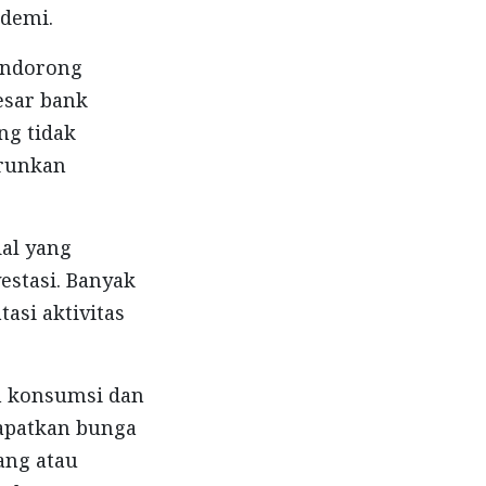
demi.
mendorong
besar bank
ng tidak
urunkan
al yang
stasi. Banyak
asi aktivitas
n konsumsi dan
apatkan bunga
ang atau