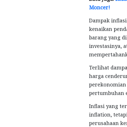
Moncer!
Dampak inflasi
kenaikan pend
barang yang d
investasinya, 
mempertahanka
Terlihat damp
harga cenderu
perekonomian 
pertumbuhan e
Inflasi yang t
inflation, teta
perusahaan ke