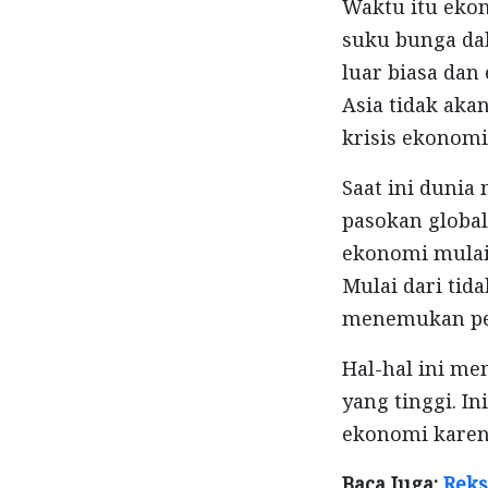
Waktu itu eko
suku bunga dal
luar biasa dan
Asia tidak aka
krisis ekonomi
Saat ini duni
pasokan global
ekonomi mulai 
Mulai dari tid
menemukan pek
Hal-hal ini me
yang tinggi. I
ekonomi karen
Baca Juga:
Reks