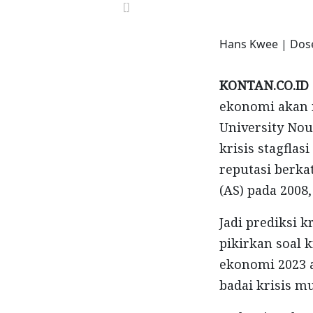
[]
Hans Kwee | Dose
KONTAN.CO.ID
ekonomi akan 
University No
krisis stagfla
reputasi berka
(AS) pada 2008,
Jadi prediksi k
pikirkan soal 
ekonomi 2023 a
badai krisis mu