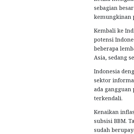
sebagian besar
kemungkinan p
Kembali ke In
potensi Indone
beberapa lemba
Asia, sedang s
Indonesia den
sektor informa
ada gangguan p
terkendali.
Kenaikan infla
subsisi BBM. T
sudah berupay