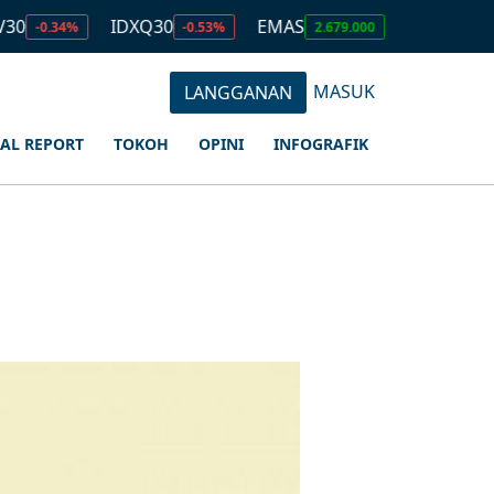
IDXQ30
EMAS
USD/IDR
34%
-0.53%
2.679.000
17.939
MASUK
LANGGANAN
IAL REPORT
TOKOH
OPINI
INFOGRAFIK