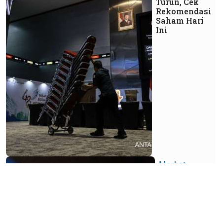
Turun, Cek
Rekomendasi
Saham Hari
Ini
Market
Keputusan
FTSE
Menentukan
Arah IHSG