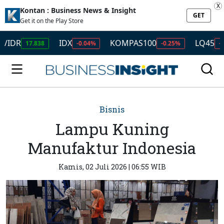
X
Kontan : Business News & Insight
GET
Get it on the Play Store
IDX
KOMPAS100
LQ45
17.838
-0.04%
-0.25%
-0.29%
Bisnis
Lampu Kuning
Manufaktur Indonesia
Kamis, 02 Juli 2026 | 06:55 WIB