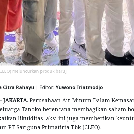
 (CLEO) meluncurkan produk baru]
a Citra Rahayu
| Editor:
Yuwono Triatmodjo
- JAKARTA.
Perusahaan Air Minum Dalam Kemasan
eluarga Tanoko berencana membagikan saham bon
tkan likuiditas, aksi ini juga memberikan keun
m PT Sariguna Primatirta Tbk (CLEO).