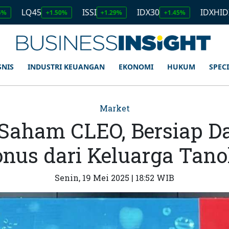
5
ISSI
IDX30
IDXHIDIV20
+1.50%
+1.29%
+1.45%
+1.11
SNIS
INDUSTRI KEUANGAN
EKONOMI
HUKUM
SPEC
Market
Saham CLEO, Bersiap D
nus dari Keluarga Tan
Senin, 19 Mei 2025 | 18:52 WIB