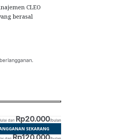
Manajemen CLEO
ang berasal
 berlangganan.
Rp20.000
ulai dari
/bulan
LANGGANAN SEKARANG
Rp120.000
ai dari
/bulan