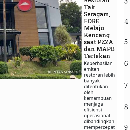
3
Restoran
Tak
Seragam,
4
FORE
Melaju
Kencang
5
saat PZZA
dan MAPB
Tertekan
6
Keberhasilan
emiten
restoran lebih
banyak
7
ditentukan
oleh
kemampuan
menjaga
8
efisiensi
operasional
dibandingkan
9
mempercepat