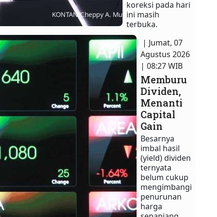
koreksi pada hari
ini masih
terbuka.
| Jumat, 07
Agustus 2026
| 08:27 WIB
Memburu
Dividen,
Menanti
Capital
Gain
Besarnya
imbal hasil
(yield) dividen
ternyata
belum cukup
mengimbangi
penurunan
harga
sepanjang