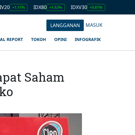
IDX80
IDXV30
IDXQ30
E
%
+1.52%
+0.81%
+1.23%
MASUK
LANGGANAN
IAL REPORT
TOKOH
OPINI
INFOGRAFIK
apat Saham
oko