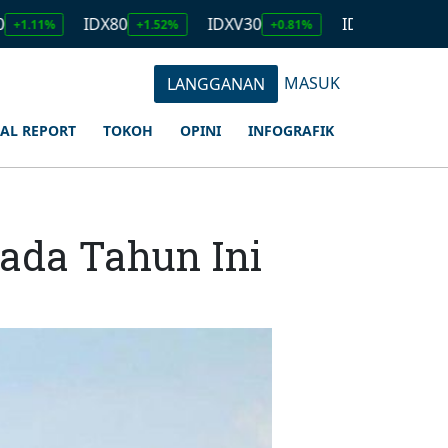
IDX80
IDXV30
IDXQ30
EMA
+1.52%
+0.81%
+1.23%
MASUK
LANGGANAN
IAL REPORT
TOKOH
OPINI
INFOGRAFIK
ada Tahun Ini