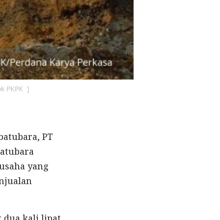
ok PKPK ]
batubara, PT
batubara
 usaha yang
njualan
dua kali lipat