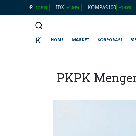
D/IDR
IDX
KOMPAS100
LQ45
17.910
+1.04%
+1.45%
+
HOME
MARKET
KORPORASI
BI
PKPK Mengere