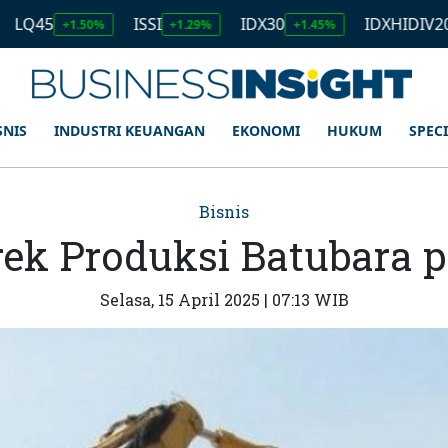
ISSI
IDX30
IDXHIDIV20
1.50%
+1.29%
+1.45%
+1.11%
SNIS
INDUSTRI KEUANGAN
EKONOMI
HUKUM
SPEC
Bisnis
k Produksi Batubara p
Selasa, 15 April 2025 | 07:13 WIB