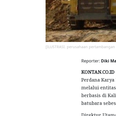
[ILUSTRASI. perusahaan pertambangan b
Reporter:
Diki M
KONTAN.CO.ID
Perdana Karya
melalui entita
berbasis di Ka
batubara sebesa
Direktur Utama