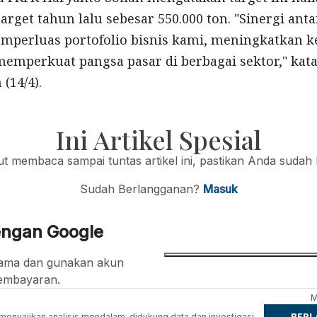
arget tahun lalu sebesar 550.000 ton. "Sinergi ant
emperluas portofolio bisnis kami, meningkatkan 
 memperkuat pangsa pasar di berbagai sektor," kat
(14/4).
Ini Artikel Spesial
jut membaca sampai tuntas artikel ini, pastikan Anda sudah
Sudah Berlangganan?
Masuk
engan Google
ertama dan gunakan akun
embayaran.
M
BER
g menyajikan analisis mendalam, didukung data dan investigasi.