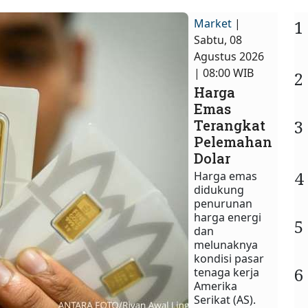
Market
|
1
Sabtu, 08
Agustus 2026
| 08:00 WIB
2
Harga
Emas
3
Terangkat
Pelemahan
Dolar
4
Harga emas
didukung
penurunan
harga energi
5
dan
melunaknya
kondisi pasar
6
tenaga kerja
Amerika
Serikat (AS).