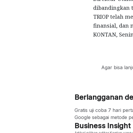
dibandingkan t
TRIOP telah m
finansial, dan
KONTAN, Senin 
Agar bisa lan
Berlangganan d
Gratis uji coba 7 hari p
Google sebagai metode p
Business Insight
Artikel pilihan editor Kontan yan