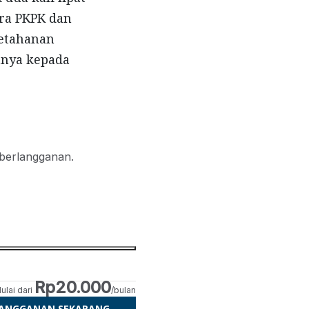
ara PKPK dan
ketahanan
anya kepada
 berlangganan.
Rp20.000
ulai dari
/bulan
LANGGANAN SEKARANG