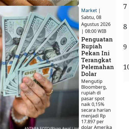
7
Market
|
Sabtu, 08
Agustus 2026
8
| 08:00 WIB
Penguatan
9
Rupiah
Pekan Ini
Terangkat
1
Pelemahan
Dolar
Mengutip
Bloomberg,
rupiah di
pasar spot
naik 0,15%
secara harian
menjadi Rp
17.897 per
dolar Amerika