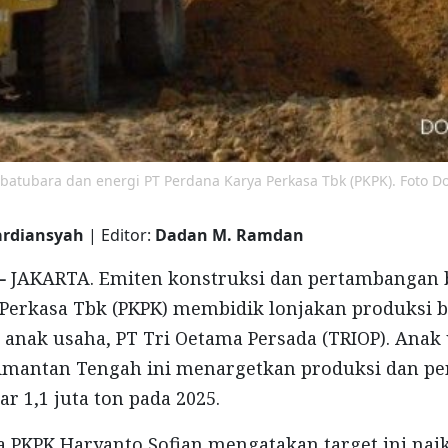
atubara dan energi PT Perdana Karya Perkasa Tbk (PKPK). Foto D
ardiansyah
| Editor:
Dadan M. Ramdan
 -
JAKARTA. Emiten konstruksi dan pertambangan 
 Perkasa Tbk (PKPK) membidik lonjakan produksi 
s anak usaha, PT Tri Oetama Persada (TRIOP). Anak
limantan Tengah ini menargetkan produksi dan pe
r 1,1 juta ton pada 2025.
 PKPK Haryanto Sofian mengatakan target ini naik 