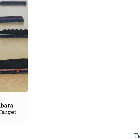
ubara
Target
T