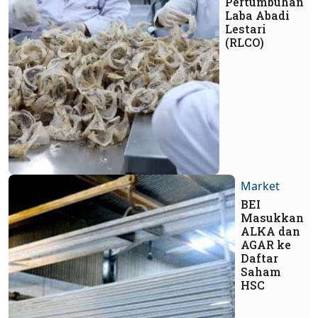
Pertumbuhan
Laba Abadi
Lestari
(RLCO)
Market
BEI
Masukkan
ALKA dan
AGAR ke
Daftar
Saham
HSC