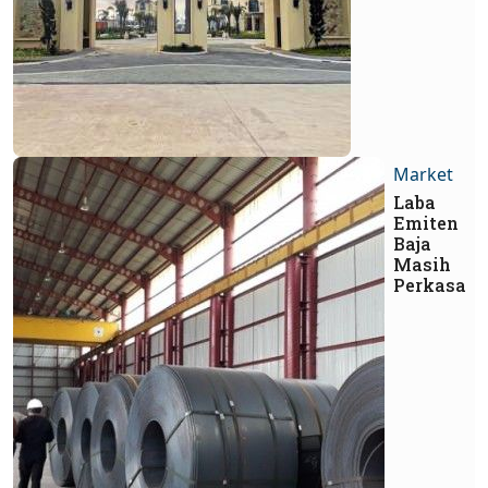
Market
Laba
Emiten
Baja
Masih
Perkasa