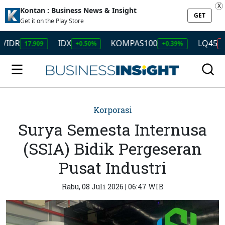
X
Kontan : Business News & Insight
GET
Get it on the Play Store
IDX
KOMPAS100
LQ45
17.909
+0.50%
+0.39%
-0.19%
Korporasi
Surya Semesta Internusa
(SSIA) Bidik Pergeseran
Pusat Industri
Rabu, 08 Juli 2026 | 06:47 WIB