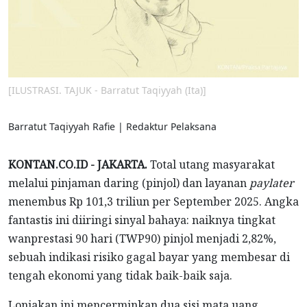
[ILUSTRASI. TAJUK - Barratut Taqiyyah (Ita)]
Barratut Taqiyyah Rafie | Redaktur Pelaksana
KONTAN.CO.ID - JAKARTA.
Total utang masyarakat
melalui pinjaman daring (pinjol) dan layanan
paylater
menembus Rp 101,3 triliun per September 2025. Angka
fantastis ini diiringi sinyal bahaya: naiknya tingkat
wanprestasi 90 hari (TWP90) pinjol menjadi 2,82%,
sebuah indikasi risiko gagal bayar yang membesar di
tengah ekonomi yang tidak baik-baik saja.
Lonjakan ini mencerminkan dua sisi mata uang