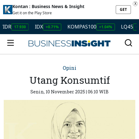
X
Kontan : Business News & Insight
GET
Get it on the Play Store
IDX
KOMPAS100
LQ45
17.930
+0.71%
+1.04%
+1.11%
Opini
Utang Konsumtif
Senin, 10 November 2025 | 06:10 WIB