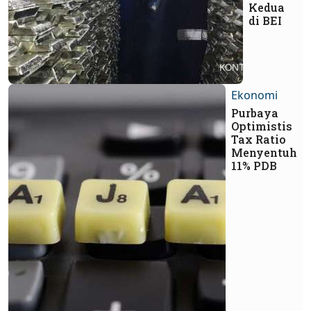
Kedua
di BEI
Ekonomi
Purbaya
Optimistis
Tax Ratio
Menyentuh
11% PDB