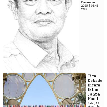
Desember
2025 | 08:43
WIB
Tiga
Dekade
Bicara
Iklim
Tanpa
Hasil
Rabu, 12
November