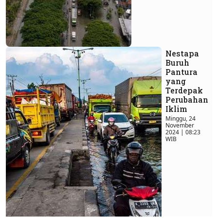
Nestapa
Buruh
Pantura
yang
Terdepak
Perubahan
Iklim
Minggu, 24
November
2024 | 08:23
WIB