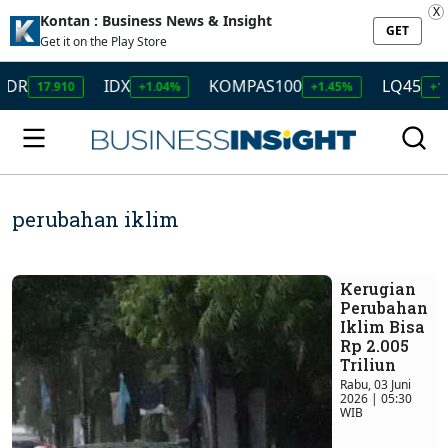
X
Kontan : Business News & Insight
GET
Get it on the Play Store
IDX
KOMPAS100
LQ45
IS
0
+1.04%
+1.45%
+1.50%
perubahan iklim
Kerugian
Perubahan
Iklim Bisa
Rp 2.005
Triliun
Rabu, 03 Juni
2026 | 05:30
WIB