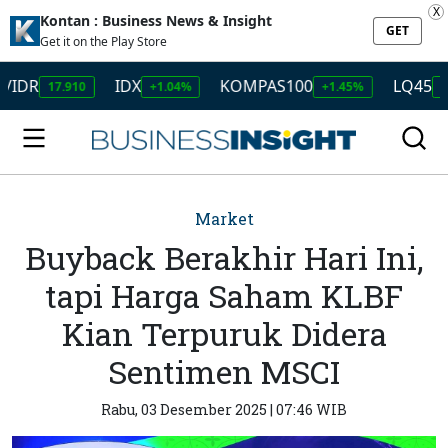
X
Kontan : Business News & Insight
GET
Get it on the Play Store
IDX
KOMPAS100
LQ45
17.910
+1.04%
+1.45%
+1.50%
Market
Buyback Berakhir Hari Ini,
tapi Harga Saham KLBF
Kian Terpuruk Didera
Sentimen MSCI
Rabu, 03 Desember 2025 | 07:46 WIB