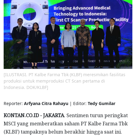
[ILUSTRASI. PT Kalbe Farma Tbk (KLBF) meresmikan fasilitas
produksi untuk memproduksi CT Scan pertama di
Indonesia. DOK/KLBF]
Reporter:
Arfyana Citra Rahayu
| Editor:
Tedy Gumilar
KONTAN.CO.ID - JAKARTA
. Sentimen turun peringkat
MSCI yang memberatkan saham PT Kalbe Farma Tbk
(KLBF) tampaknya belum berakhir hingga saat ini.