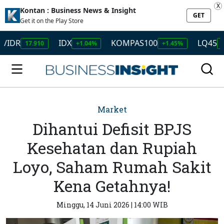
X
Kontan : Business News & Insight
GET
Get it on the Play Store
IDX
KOMPAS100
LQ45
17.910
+1.04%
+1.45%
+1.50%
Market
Dihantui Defisit BPJS
Kesehatan dan Rupiah
Loyo, Saham Rumah Sakit
Kena Getahnya!
Minggu, 14 Juni 2026 | 14:00 WIB