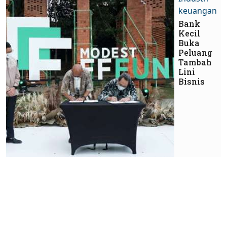
keuangan
Bank
Kecil
Buka
Peluang
Tambah
Lini
Bisnis
Industri
keuangan
Prospek
Asuransi
Energi di