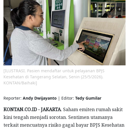
[ILUSTRASI. Pasien mendaftar untuk pelayanan BPJS
Kesehatan di Tangerang Selatan, Senin (25/5/2026).
KONTAN/Baihaki]
Reporter:
Andy Dwijayanto
| Editor:
Tedy Gumilar
KONTAN.CO.ID - JAKARTA
. Saham emiten rumah sakit
kini tengah menjadi sorotan. Sentimen utamanya
terkait mencuatnya risiko gagal bayar BPJS Kesehatan