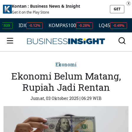
X
Kontan : Business News & Insight
GET
Get it on the Play Store
IDX
KOMPAS100
LQ45
ISSI
-0.12%
-0.28%
-0.49%
-
Ekonomi
Ekonomi Belum Matang,
Rupiah Jadi Rentan
Jumat, 03 Oktober 2025 | 06:29 WIB