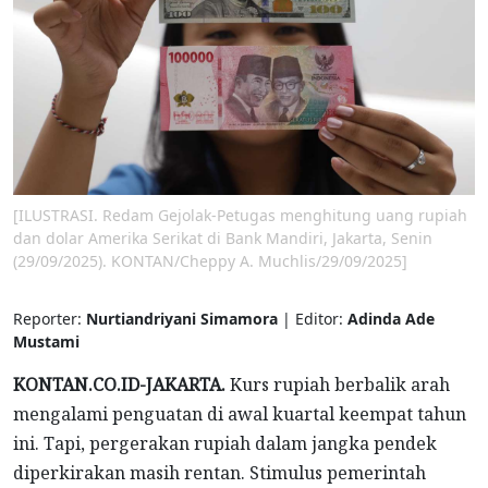
[ILUSTRASI. Redam Gejolak-Petugas menghitung uang rupiah
dan dolar Amerika Serikat di Bank Mandiri, Jakarta, Senin
(29/09/2025). KONTAN/Cheppy A. Muchlis/29/09/2025]
Reporter:
Nurtiandriyani Simamora
| Editor:
Adinda Ade
Mustami
KONTAN.CO.ID-JAKARTA.
Kurs rupiah berbalik arah
mengalami penguatan di awal kuartal keempat tahun
ini. Tapi, pergerakan rupiah dalam jangka pendek
diperkirakan masih rentan. Stimulus pemerintah