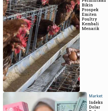
Permintaan
Bikin
Prospek
Emiten
Poultry
Kembali
Menarik
Market
Indeks
Dolar