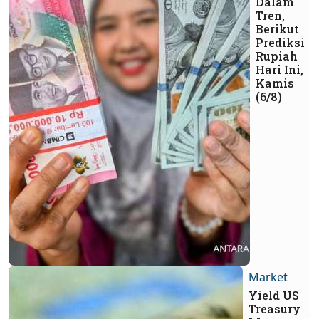
Dalam
Tren,
Berikut
Prediksi
Rupiah
Hari Ini,
Kamis
(6/8)
Market
Yield US
Treasury