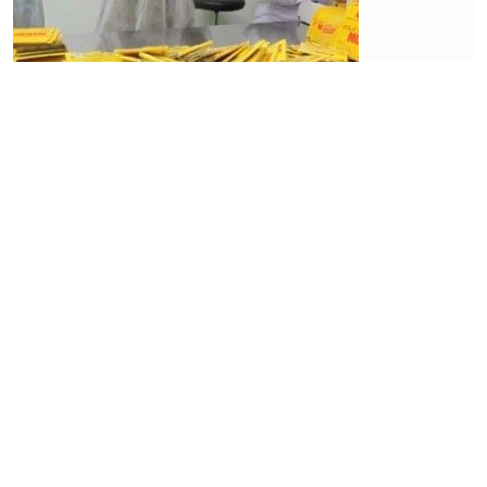
Market
Strategi
Promosi
Mendorong
Laba AMRT
Semakin
Tinggi