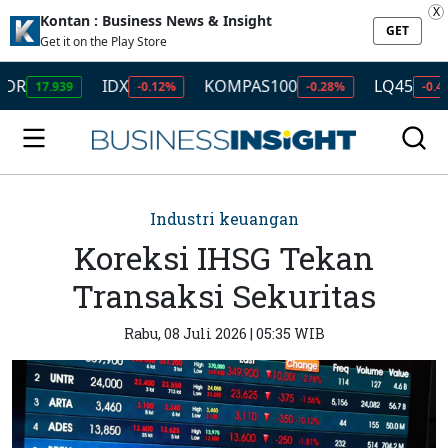
X
Kontan : Business News & Insight
GET
Get it on the Play Store
IDX
KOMPAS100
LQ45
I
939
-0.12%
-0.28%
-0.49%
Industri keuangan
Koreksi IHSG Tekan
Transaksi Sekuritas
Rabu, 08 Juli 2026 | 05:35 WIB