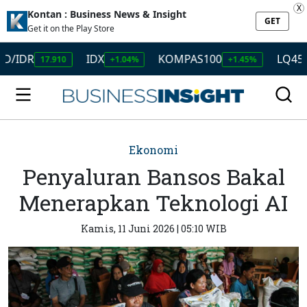
X
Kontan : Business News & Insight
GET
Get it on the Play Store
DR
IDX
KOMPAS100
LQ45
17.910
+1.04%
+1.45%
+1.5
Ekonomi
Penyaluran Bansos Bakal
Menerapkan Teknologi AI
Kamis, 11 Juni 2026 | 05:10 WIB