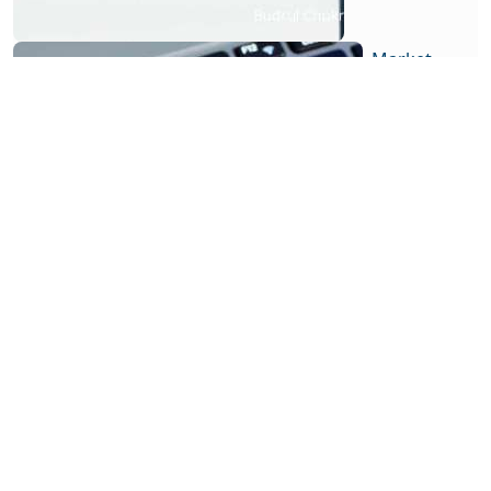
Market
MSCI
Umumkan
Hasil
Index
Review
Pada 13
Agustus
2026,
Penentuan
Nasib
CPIN dan
GOTO