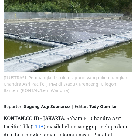
[ILUSTRASI. Pembangkit listrik terapung yang dikembangkan
Chandra Asri Pacific (TPIA) di Waduk Krenceng, Cilegon,
Banten. (KONTAN/Leni Wandira)]
Reporter:
Sugeng Adji Soenarso
| Editor:
Tedy Gumilar
KONTAN.CO.ID - JAKARTA.
Saham PT Chandra Asri
Pacific Tbk (
TPIA
) masih belum sanggup melepaskan
diri dari cengkeraman tekanan pasar. Padahal,