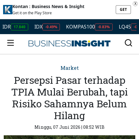
X
Kontan : Business News & Insight
GET
Get it on the Play Store
IDX
KOMPAS100
LQ45
7.840
-0.49%
-0.83%
-0.77%
Market
Persepsi Pasar terhadap
TPIA Mulai Berubah, tapi
Risiko Sahamnya Belum
Hilang
Minggu, 07 Juni 2026 | 08:52 WIB