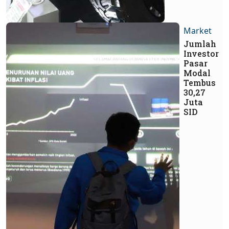
Market
Jumlah
Investor
Pasar
Modal
Tembus
30,27
Juta
SID