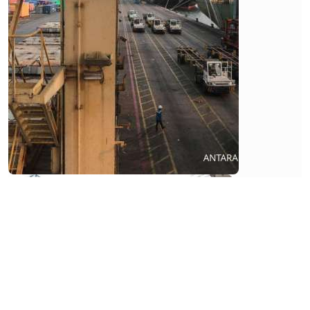
Korporasi
Total
Bangun
Persada
(TOTL)
Memacu
Perolehan
Kontrak
Baru