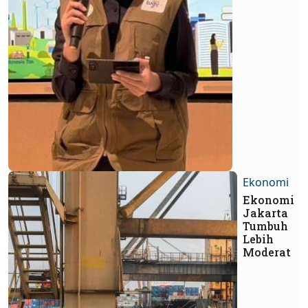
Ekonomi
Ekonomi
Jakarta
Tumbuh
Lebih
Moderat