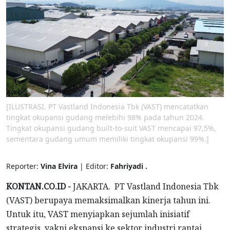
[ILUSTRASI. PT Vastland Indonesia Tbk (VAST) mencatatkan
tingkat okupansi gudang melebihi 98% pada tahun 2024.
Tingkat okupansi gudang built-to-suit VAST mencapai 97,5%,
sementara gudang umum memiliki tingkat okupansi 99%.]
Reporter:
Vina Elvira
| Editor:
Fahriyadi .
KONTAN.CO.ID -
JAKARTA. PT Vastland Indonesia Tbk
(VAST) berupaya memaksimalkan kinerja tahun ini.
Untuk itu, VAST menyiapkan sejumlah inisiatif
strategis, yakni ekspansi ke sektor industri rantai