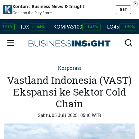
X
Kontan : Business News & Insight
GET
Get it on the Play Store
IDX
KOMPAS100
LQ45
ISSI
+1.04%
+1.45%
+1.50%
Korporasi
Vastland Indonesia (VAST)
Ekspansi ke Sektor Cold
Chain
Sabtu, 05 Juli 2025 | 05:10 WIB