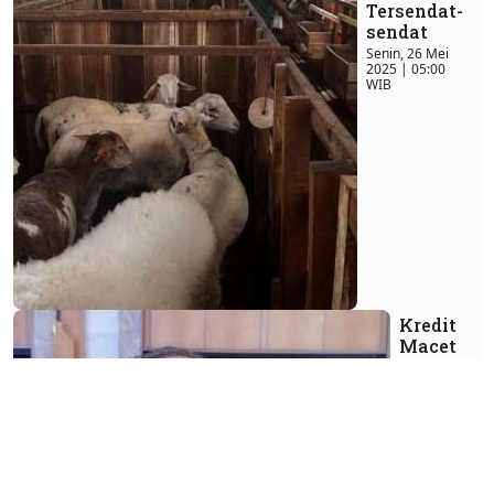
Tersendat-
sendat
Senin, 26 Mei
2025 | 05:00
WIB
Kredit
Macet
Tinggi
Melilit
Industri
LKM
Selasa, 10
Desember
2024 |