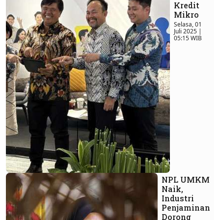
Kredit
Mikro
Selasa, 01
Juli 2025 |
05:15 WIB
NPL UMKM
Naik,
Industri
Penjaminan
Dorong