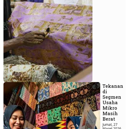
Tekanan
di
Segmen
Usaha
Mikro
Masih
Berat
Jumat, 27
Maret 2026