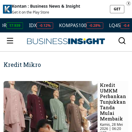
X
Kontan : Business News & Insight
GET
Get it on the Play Store
IDX
KOMPAS100
LQ45
ISSI
-0.12%
-0.28%
-0.49%
Kredit Mikro
Kredit
UMKM
Perbankan
Tunjukkan
Tanda
Mulai
Membaik
Kamis, 28 Mei
2026 | 06:20