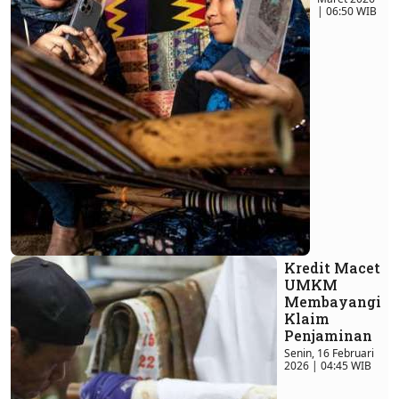
| 06:50 WIB
Kredit Macet
UMKM
Membayangi
Klaim
Penjaminan
Senin, 16 Februari
2026 | 04:45 WIB