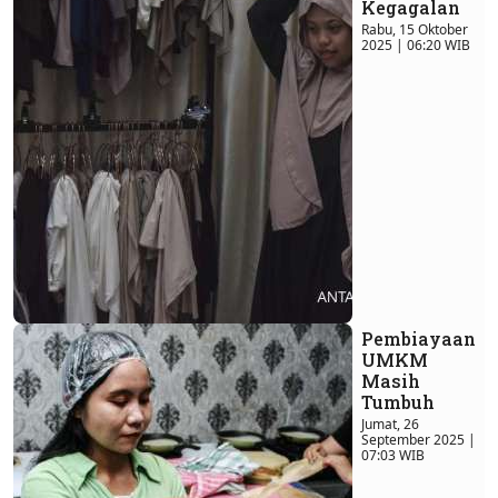
Kegagalan
Rabu, 15 Oktober
2025 | 06:20 WIB
Pembiayaan
UMKM
Masih
Tumbuh
Jumat, 26
September 2025 |
07:03 WIB