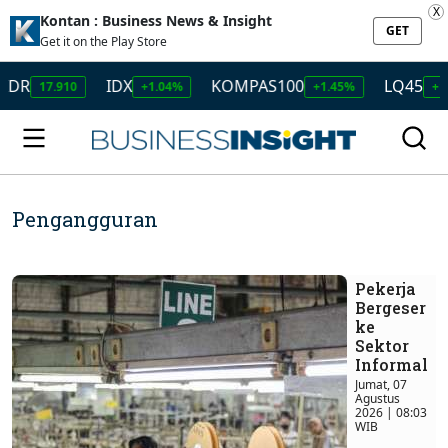
X
Kontan : Business News & Insight
GET
Get it on the Play Store
IDX
KOMPAS100
LQ45
910
+1.04%
+1.45%
+1.50%
Pengangguran
Pekerja
Bergeser
ke
Sektor
Informal
Jumat, 07
Agustus
2026 | 08:03
WIB