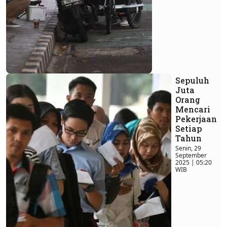
Sepuluh
Juta
Orang
Mencari
Pekerjaan
Setiap
Tahun
Senin, 29
September
2025 | 05:20
WIB