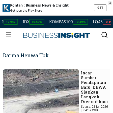
X
Kontan : Business News & Insight
GET
Get it on the Play Store
IDX
KOMPAS100
LQ45
ISSI
+0.50%
+0.39%
-0.19%
+
Darma Henwa Tbk
Incar
Sumber
Pendapatan
Baru, DEWA
Siapkan
Langkah
Diversifikasi
Selasa, 21 Juli 2026
| 04:57 WIB