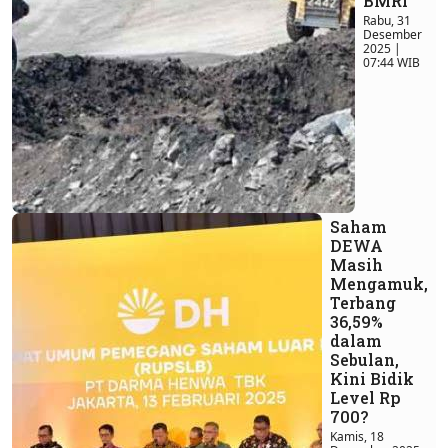
BMRI
Rabu, 31
Desember
2025 |
07:44 WIB
Saham
DEWA
Masih
Mengamuk,
Terbang
36,59%
dalam
Sebulan,
Kini Bidik
Level Rp
700?
Kamis, 18