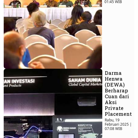
01:45 WIB
Darma
Henwa
(DEWA)
Berharap
Cuan dari
Aksi
Private
Placement
Rabu, 19
Februari 2025 |
07:08 WIB