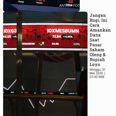
Jangan
Rugi, Ini
Cara
Amankan
Dana
Saat
Pasar
Saham
Oleng &
Rupiah
Loyo
Minggu, 31
Mei 2026 |
07:30 WIB