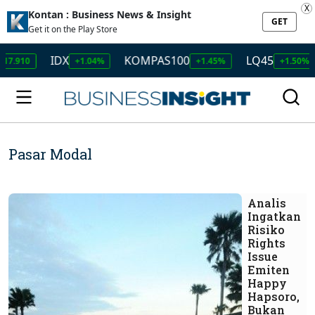
X
Kontan : Business News & Insight
GET
Get it on the Play Store
IDX
KOMPAS100
LQ45
ISSI
+1.04%
+1.45%
+1.50%
+
Pasar Modal
Analis
Ingatkan
Risiko
Rights
Issue
Emiten
Happy
Hapsoro,
Bukan